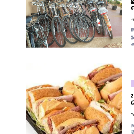
வ
P
ந
த
அ
P
த
க