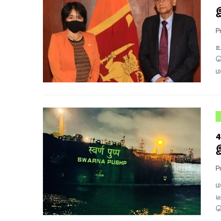
P
உ
வ
ம
P
ம
ட
த