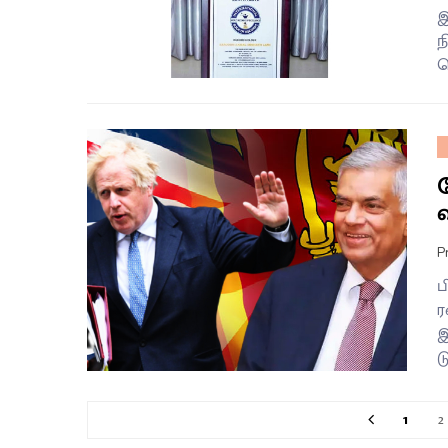
இ
ந
ப
வ
P
ப
ர
இ
ட
1
2