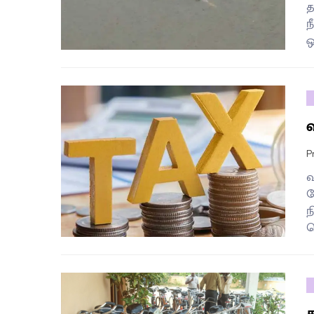
த
ந
ஒ
P
வ
ய
ந