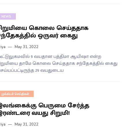
NEWS
சிறுமியை கொலை செய்ததாக
சந்தேகத்தில் ஒருவர் கைது
riya
May 31, 2022
ட்டுலுகமவில் 9 வயதான பத்திமா ஆயிஷா என்ற
ிறுமியை தாமே கொலை செய்ததாக சந்தேகத்தில் கைது
ெய்யப்பட்டிருந்த 29 வயதுடைய
முக்கியச் செய்திகள்
இலங்கைக்கு பெருமை சேர்த்த
இரண்டரை வயது சிறுமி!
riya
May 31, 2022