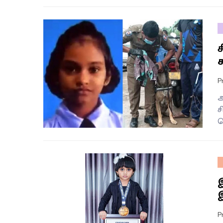
P
அ
ச
ச
P