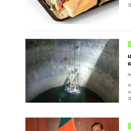
ப
P
வ
வ
ந