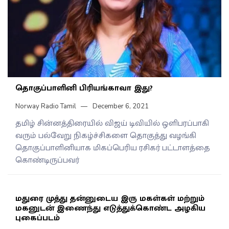
தொகுப்பாளினி பிரியங்காவா இது?
Norway Radio Tamil
December 6, 2021
தமிழ் சின்னத்திரையில் விஜய் டிவியில் ஒளிபரப்பாகி
வரும் பல்வேறு நிகழ்ச்சிகளை தொகுத்து வழங்கி
தொகுப்பாளினியாக மிகப்பெரிய ரசிகர் பட்டாளத்தை
கொண்டிருப்பவர்
மதுரை முத்து தன்னுடைய இரு மகள்கள் மற்றும்
மகனுடன் இணைந்து எடுத்துக்கொண்ட அழகிய
புகைப்படம்