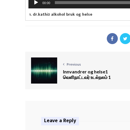
00:00
u
d
1.
dr.kathi3 alkohol bruk og helse
i
o
P
l
a
y
e
r
Previous
Innvandrer og helse1
வெளிநாட்டவர் உடல்நலம் 1
Leave a Reply