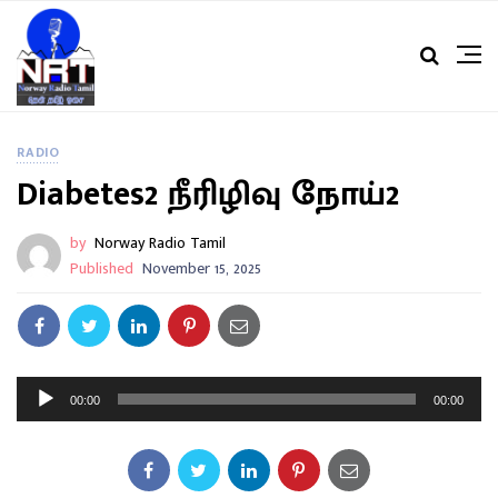
RADIO
Diabetes2 நீரிழிவு நோய்2
by
Norway Radio Tamil
Published
November 15, 2025
A
00:00
00:00
u
d
i