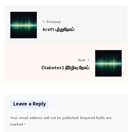
o
P
l
Previous
a
kreft புற்றுநோய்
y
e
r
Next
Diabetes1 நீரிழிவு நோய்
Leave a Reply
Your email address will not be published.
Required fields are
marked
*