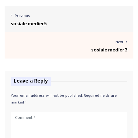
o
P
l
Previous
a
sosiale medier5
y
e
Next
r
sosiale medier3
Leave a Reply
Your email address will not be published.
Required fields are
marked
*