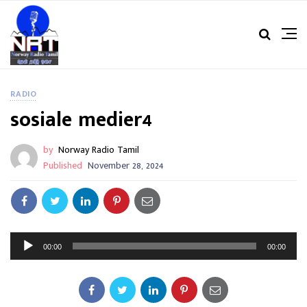
RADIO
sosiale medier4
by
Norway Radio Tamil
Published
November 28, 2024
A
00:00
00:00
u
d
i