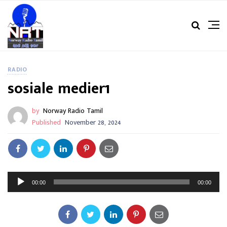
RADIO
sosiale medier1
by
Norway Radio Tamil
Published
November 28, 2024
A
00:00
00:00
u
d
i