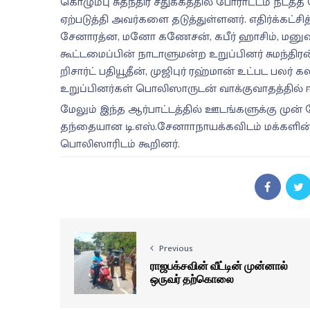
கொழும்பு சுதந்திர சதுக்கத்தில் போராட்டம் நட
ஏற்படுத்தி அவர்களை தடுத்துள்ளனர். எதிர்க்கட்ச
சேனாரத்ன, மனோ கணேசன், கபீர் ஹாசிம், மனுஷ ந
கூட்டமைப்பின் நாடாளுமன்ற உறுப்பினர் சுமந்தி
றிசார்ட் பதியூதீன், முஜிபுர் ரஹ்மான் உட்பட பலர
உறுப்பினர்கள் பொலிஸாருடன் வாக்குவாதத்தில் ஈட
மேலும் இந்த ஆர்பாட்டத்தில் ஊடங்களுக்கு முன் பே
தந்தையான டி.எஸ்.சேனாாநாயக்கவிடம் மக்களின
பொலிஸாரிடம் கூறினர்.
Previous
ராஜபக்சவின் வீட்டின் முன்னால்
ஒருவர் தற்கொலை