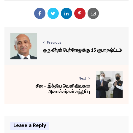
Previous
ஒரு லீற்றர் பெற்றோலுக்கு 15 ரூபா நஷ்ட்டம்
Next
சீன – இந்திய வௌிவிவகார
அமைச்சர்கள் சந்திப்பு
Leave a Reply