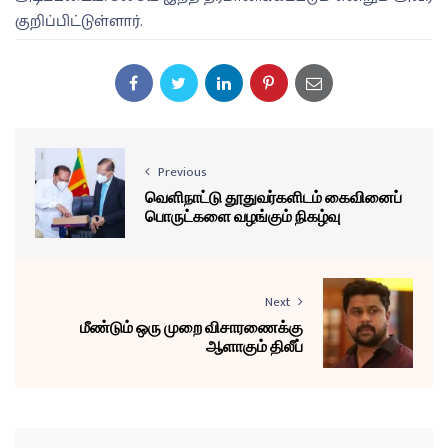
குறிப்பிட்டுள்ளார்.
Previous
வெளிநாட்டு தூதுவர்களிடம் கைவினைப்
பொருட்களை வழங்கும் நிகழ்வு
Next
மீண்டும் ஒரு முறை விசாரணைக்கு
ஆளாகும் திலீப்