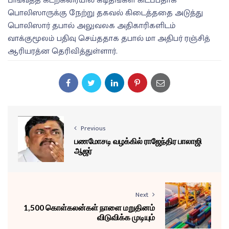
பிங்வத்த கடற்கரையில் கடிதங்கள் கிடப்பதாக
பொலிஸாருக்கு நேற்று தகவல் கிடைத்ததை அடுத்து
பொலிஸார் தபால் அலுவலக அதிகாரிகளிடம்
வாக்குமூலம் பதிவு செய்ததாக தபால் மா அதிபர் ரஞ்சித்
ஆரியரத்ன தெரிவித்துள்ளார்.
Previous
பணமோசடி வழக்கில் ராஜேந்திர பாலாஜி
ஆஜர்
Next
1,500 கொள்கலன்கள் நாளை மறுதினம்
விடுவிக்க முடியும்