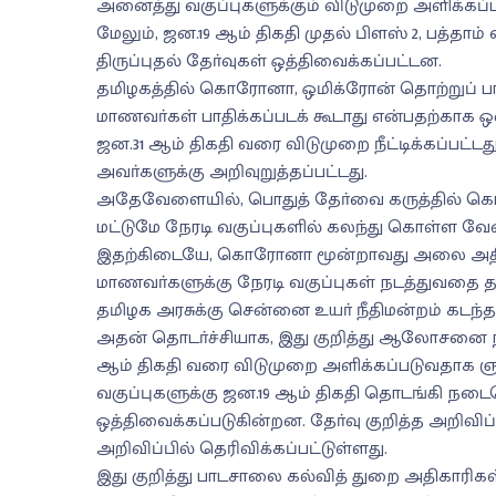
அனைத்து வகுப்புகளுக்கும் விடுமுறை அளிக்கப்ப
மேலும், ஜன.19 ஆம் திகதி முதல் பிளஸ் 2, பத்தா
திருப்புதல் தோ்வுகள் ஒத்திவைக்கப்பட்டன.
தமிழகத்தில் கொரோனா, ஒமிக்ரோன் தொற்றுப் பரவ
மாணவா்கள் பாதிக்கப்படக் கூடாது என்பதற்காக ஒ
ஜன.31 ஆம் திகதி வரை விடுமுறை நீட்டிக்கப்பட்ட
அவா்களுக்கு அறிவுறுத்தப்பட்டது.
அதேவேளையில், பொதுத் தோ்வை கருத்தில் கொண்ட
மட்டுமே நேரடி வகுப்புகளில் கலந்து கொள்ள வேண்
இதற்கிடையே, கொரோனா மூன்றாவது அலை அதிகரித்த
மாணவா்களுக்கு நேரடி வகுப்புகள் நடத்துவதை 
தமிழக அரசுக்கு சென்னை உயா் நீதிமன்றம் கடந்த 
அதன் தொடா்ச்சியாக, இது குறித்து ஆலோசனை நடத்த
ஆம் திகதி வரை விடுமுறை அளிக்கப்படுவதாக ஞாயி
வகுப்புகளுக்கு ஜன.19 ஆம் திகதி தொடங்கி நடைபெ
ஒத்திவைக்கப்படுகின்றன. தோ்வு குறித்த அறிவிப்
அறிவிப்பில் தெரிவிக்கப்பட்டுள்ளது.
இது குறித்து பாடசாலை கல்வித் துறை அதிகார