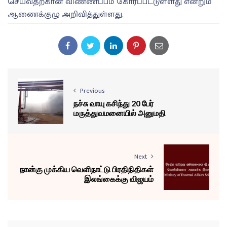
செய்வதற்கான விண்ணப்பம் கோரப்பட்டுள்ளது என்றும்
ஆணைக்குழு அறிவித்துள்ளது.
Previous
நச்சு வாயு கசிந்து 20 பேர்
மருத்துவமனையில் அனுமதி
Next
நான்கு முக்கிய வெளிநாட்டு பிரதிநிதிகள்
இலங்கைக்கு விஜயம்