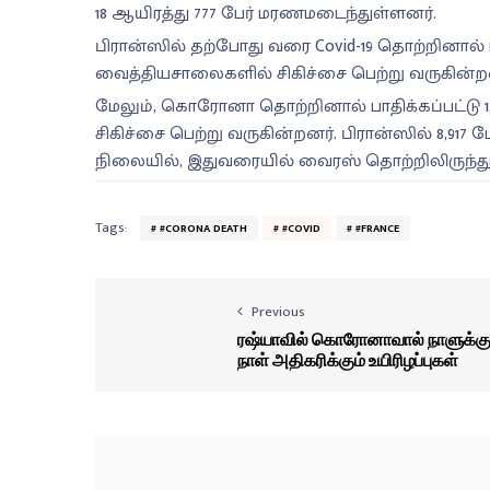
18 ஆயிரத்து 777 பேர் மரணமடைந்துள்ளனர்.
பிரான்ஸில் தற்போது வரை Covid-19 தொற்றினால் பாத
வைத்தியசாலைகளில் சிகிச்சை பெற்று வருகின்ற
மேலும், கொரோனா தொற்றினால் பாதிக்கப்பட்டு 1,49
சிகிச்சை பெற்று வருகின்றனர். பிரான்ஸில் 8,917
நிலையில், இதுவரையில் வைரஸ் தொற்றிலிருந்து 7
Tags:
#CORONA DEATH
#COVID
#FRANCE
Previous
ரஷ்யாவில் கொரோனாவால் நாளுக்க
நாள் அதிகரிக்கும் உயிரிழப்புகள்