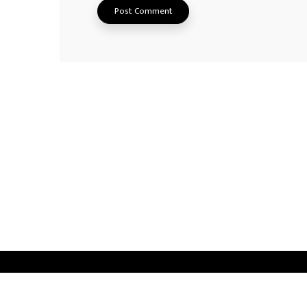
Privacy Policy
Advertisement
Contact us
© 2026
Norway Radio Tamil
. All Rights Reserved.