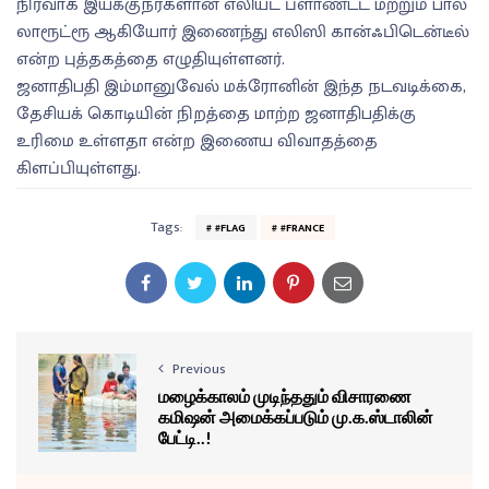
நிர்வாக இயக்குநர்களான எலியட் ப்ளாண்டட் மற்றும் பால்
லாரூட்ரூ ஆகியோர் இணைந்து எலிஸி கான்ஃபிடென்டீல்
என்ற புத்தகத்தை எழுதியுள்ளனர்.
ஜனாதிபதி இம்மானுவேல் மக்ரோனின் இந்த நடவடிக்கை,
தேசியக் கொடியின் நிறத்தை மாற்ற ஜனாதிபதிக்கு
உரிமை உள்ளதா என்ற இணைய விவாதத்தை
கிளப்பியுள்ளது.
Tags:
#FLAG
#FRANCE
Previous
மழைக்காலம் முடிந்ததும் விசாரணை
கமிஷன் அமைக்கப்படும் மு.க.ஸ்டாலின்
பேட்டி..!