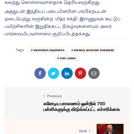
கலந்து கொள்ளவுள்ளதாக தெரியவருகிறது.
அத்துடன் இந்தியப் படையினரின் பங்கேற்புடன்
நடைபெற்று வருகின்ற ‘மித்ர சக்தி’ இராணுவக் கூட்டுப்
பயிற்சிகளின் இறுதிக்கட்ட நிகழ்வுகளையும் அவர்
பார்வையிடவுள்ளமை குறிப்பிடத்தக்கது.
Tags:
#MAHINDA RAJAPAKSA
#MANOJ MUKUND NARAVANE
#SRI LANKA
Previous
கனேடிய மாகாணம் ஒன்றில் 700
பள்ளிகளுக்கு விடுக்கப்பட்ட எச்சரிக்கை
Next