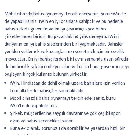
Mobil cihazda bahis oynamayı tercih ederseniz, bunu 1Win’te
de yapabilirsiniz. 1Win en iyi oranlara sahiptir ve bu nedenle
bahis şirketi güvenilir ve en iyi çevrimiçi spor bahis
şirketlerinden biridir. Bu pazardaki 10 yıllık deneyim, 1Win’i
dünyanın en iyi bahis sitelerinden biri yapmaktadır. Bahisleri
yeniden yüklemek ve kazançlarınızı yönetmek için bir özellik
mevcuttur. En iyi bahisçilerden biri aynı zamanda uzun süredir
dolandırıcılık sektöründe yer alan ve hatta buna güvenmemeye
başlayan birçok kullanıcı bulunan şirkettir.
1Win, Hindistan da dahil olmak üzere bahislere izin verilen
tüm ülkelerde bahisçiler sunmaktadır.
Mobil cihazda bahis oynamayı tercih ederseniz, bunu
1Win’te de yapabilirsiniz.
Şirket, müşterilerine saygılı davranır ve çok çeşitli spor,
oyun ve bahis seçenekleri sunar.
Buna ek olarak, sorunuzu da sorabilir ve yazardan hızlı bir