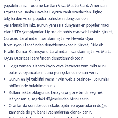
yapabilirsiniz – ödeme kartları Visa, MasterCard, American
Express ve Banka Havalesi. Ayrıca canlı oranlardan, ilginç
bilgilerden ve en popüler bahislerin dengesinden
yararlanabilirsiniz. Bunun yanı sıra dünyanın en popüler maçı
olan UEFA Şampiyonlar Ligi’ne de bahis oynayabilirsiniz. Şirket,
Curacao tarafından lisanslanmıştır ve Nevada Oyun
Komisyonu tarafından denetlenmektedir. Şirket, Birleşik
Krallık Kumar Komisyonu tarafından lisanslanmıştır ve Malta
Oyun Otoritesi tarafından denetlenmektedir.
Çoğu zaman, sistem kayıp veya kazancın tam miktarını
bulur ve oyuncuların bunu geri çekmesine izin verir.
Günün en iyi teklifini resmi 1Win web sitesindeki yorumlar
bölümünde bulabilmelisiniz.
Kullanmakta olduğunuz tarayıcıya göre bir dil seçmek
istiyorsanız, sağdaki düğmelerden birini seçin.
Oranlar da son derece rekabetçidir ve oyuncuların doğru
zamanda doğru bahsi yapmalarına olanak tanır.