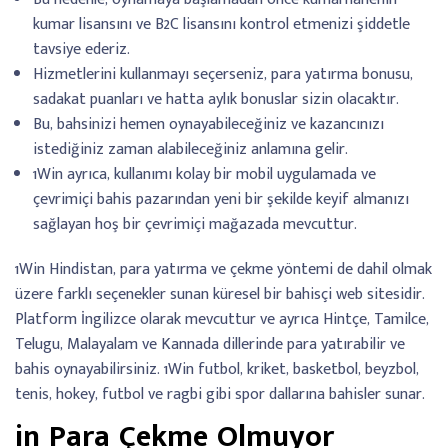
kumar lisansını ve B2C lisansını kontrol etmenizi şiddetle
tavsiye ederiz.
Hizmetlerini kullanmayı seçerseniz, para yatırma bonusu,
sadakat puanları ve hatta aylık bonuslar sizin olacaktır.
Bu, bahsinizi hemen oynayabileceğiniz ve kazancınızı
istediğiniz zaman alabileceğiniz anlamına gelir.
1Win ayrıca, kullanımı kolay bir mobil uygulamada ve
çevrimiçi bahis pazarından yeni bir şekilde keyif almanızı
sağlayan hoş bir çevrimiçi mağazada mevcuttur.
1Win Hindistan, para yatırma ve çekme yöntemi de dahil olmak
üzere farklı seçenekler sunan küresel bir bahisçi web sitesidir.
Platform İngilizce olarak mevcuttur ve ayrıca Hintçe, Tamilce,
Telugu, Malayalam ve Kannada dillerinde para yatırabilir ve
bahis oynayabilirsiniz. 1Win futbol, ​​kriket, basketbol, ​​beyzbol,
tenis, hokey, futbol ve ragbi gibi spor dallarına bahisler sunar.
in Para Çekme Olmuyor