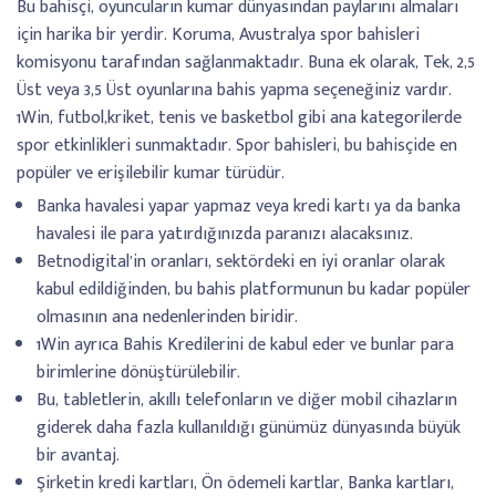
Bu bahisçi, oyuncuların kumar dünyasından paylarını almaları
için harika bir yerdir. Koruma, Avustralya spor bahisleri
komisyonu tarafından sağlanmaktadır. Buna ek olarak, Tek, 2,5
Üst veya 3,5 Üst oyunlarına bahis yapma seçeneğiniz vardır.
1Win, futbol,kriket, tenis ve basketbol gibi ana kategorilerde
spor etkinlikleri sunmaktadır. Spor bahisleri, bu bahisçide en
popüler ve erişilebilir kumar türüdür.
Banka havalesi yapar yapmaz veya kredi kartı ya da banka
havalesi ile para yatırdığınızda paranızı alacaksınız.
Betnodigital’in oranları, sektördeki en iyi oranlar olarak
kabul edildiğinden, bu bahis platformunun bu kadar popüler
olmasının ana nedenlerinden biridir.
1Win ayrıca Bahis Kredilerini de kabul eder ve bunlar para
birimlerine dönüştürülebilir.
Bu, tabletlerin, akıllı telefonların ve diğer mobil cihazların
giderek daha fazla kullanıldığı günümüz dünyasında büyük
bir avantaj.
Şirketin kredi kartları, Ön ödemeli kartlar, Banka kartları,