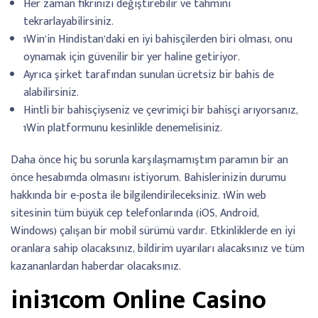
Her zaman fikrinizi değiştirebilir ve tahmini
tekrarlayabilirsiniz.
1Win’in Hindistan’daki en iyi bahisçilerden biri olması, onu
oynamak için güvenilir bir yer haline getiriyor.
Ayrıca şirket tarafından sunulan ücretsiz bir bahis de
alabilirsiniz.
Hintli bir bahisçiyseniz ve çevrimiçi bir bahisçi arıyorsanız,
1Win platformunu kesinlikle denemelisiniz.
Daha önce hiç bu sorunla karşılaşmamıştım paramın bir an
önce hesabımda olmasını istiyorum. Bahislerinizin durumu
hakkında bir e-posta ile bilgilendirileceksiniz. 1Win web
sitesinin tüm büyük cep telefonlarında (iOS, Android,
Windows) çalışan bir mobil sürümü vardır. Etkinliklerde en iyi
oranlara sahip olacaksınız, bildirim uyarıları alacaksınız ve tüm
kazananlardan haberdar olacaksınız.
ini31com Online Casino