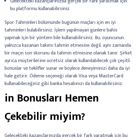
Gelecekteki kazançlarınızda gerçek bir fark yaratmak için
bu platformu kullanabilirsiniz.
Spor Tahminleri bölümünde bugünün maçları için en iyi
tahminleri bulabilirsiniz. İşlem yapılmayan günlere bahis
yapmak için bir yöntem bile kullanabilirsiniz. Bu, oyuncunun
yalnızca kazanan takımı tahmin etmesine değil, aynı zamanda
bir maçın son skorunu da tahmin etmesine olanak tanır. Şirket
ayrıca müşterilerine ücretsiz olarak kullanılabilecek çok çeşitli
bonuslar ve teklifler sunar ve böylece deneyiminizi daha da iyi
hale getirir. Ödeme seçeneği olarak Visa veya MasterCard
kullanabileceğiniz gibi banka hesabınızı da kullanabilirsiniz.
in Bonusları Hemen
Çekebilir miyim?
Gelecekteki kazançlarınızda gerçek bir fark yaratmak için bu