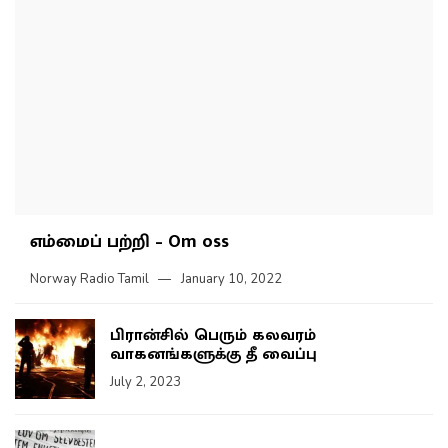
எம்மைப் பற்றி – Om oss
Norway Radio Tamil
January 10, 2022
பிரான்சில் பெரும் கலவரம்
வாகனங்களுக்கு தீ வைப்பு
July 2, 2023