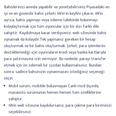
Bahislerinizi anında yapabilir ve yönetebilirsiniz.Piyasadaki en
iyi ve en güvenilir bahis şirketi 1Win’in keyfini çıkarın. 1Win
ayrıca, bahis yapmayı veya ödeme talebinde bulunmayı
kolaylaştırmak için tüm oyuncular için bir dizi farklı dile
sahiptir. Kaydolmaya karar verdiyseniz, web sitesinde bahis
oynamak da kolaydır.Tek yapmanız gereken bir hesap
oluşturmak ve bir bahis oluşturmak. Şirket, para işlemlerini
desteklemediği için oyuncuların kredi veya banka kartlarıyla
para yatırmasına izin vermiyor. Bu nedenle, parayı transfer
etmek için ön ödemeli bir cüzdan kullanmalısınız. Bundan
sonra, sadece bahsinizin oynanmasını istediğiniz seçeneği
seçin.
Mobil sürüm, mobilde bulunmayan Canlı mod dışında,
masaüstü sürümünün hemen hemen tüm özelliklerine
sahiptir.
1Win web sitesine kaydolursanız, para çekme para biriminizi
seçebilirsiniz.