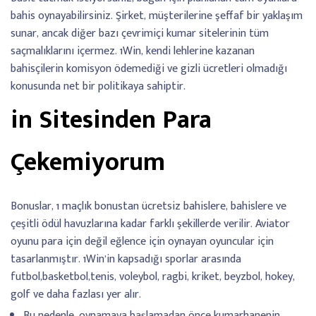
bahis oynayabilirsiniz. Şirket, müşterilerine şeffaf bir yaklaşım
sunar, ancak diğer bazı çevrimiçi kumar sitelerinin tüm
saçmalıklarını içermez. 1Win, kendi lehlerine kazanan
bahisçilerin komisyon ödemediği ve gizli ücretleri olmadığı
konusunda net bir politikaya sahiptir.
in Sitesinden Para
Çekemiyorum
Bonuslar, 1 maçlık bonustan ücretsiz bahislere, bahislere ve
çeşitli ödül havuzlarına kadar farklı şekillerde verilir. Aviator
oyunu para için değil eğlence için oynayan oyuncular için
tasarlanmıştır. 1Win’in kapsadığı sporlar arasında
futbol,basketbol,tenis, voleybol, ragbi, kriket, beyzbol, hokey,
golf ve daha fazlası yer alır.
Bu nedenle, oynamaya başlamadan önce kumarhanenin