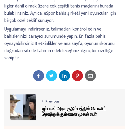
ligler dahil olmak üzere çok çeşitli tenis maçlarını burada
bulabilirsiniz. Ayrıca, eSpor bahis şirketi yeni oyuncular için
birçok özel teklif sunuyor.
Uygulamayı indirirseniz, talimatları kontrol edin ve
bahislerinizi tarayıcı sürümünde yapın. En fazla bahis
oynayabilirsiniz 5 etkinlikler ve ana sayfa, oyunun skorunu
doğrudan sitede tahmin edebileceğiniz ilginç bir özelliğe
sahiptir.
Previous
ஜப்பான் அரச குடும்பத்தில் கொவிட்
தொற்றுக்குள்ளான முதல் நபர்