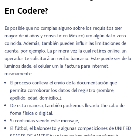
En Codere?
Es posible que no cumplas alguno sobre los requisitos (ser
mayor de 18 años y consistir en México) um algún dato zero
coincida. Además, también pueden influir las limitaciones de
cuenta, por ejemplo. La primera vez la cual retires online, un
operador te solicitará un recibo bancario. Éste puede ser de la
luminosidade, el celular um la factura para internet,
mismamente.
El proceso conlleva el envío de la documentación que
permita corroborar los datos del registro (nombre,
apellido, edad, domicilio…).
De esta manera, también podremos llevarlo the cabo de
foma física o digital.
Si continúas viendo este mensaje,
El fútbol, el baloncesto y algunas competiciones de UNITED