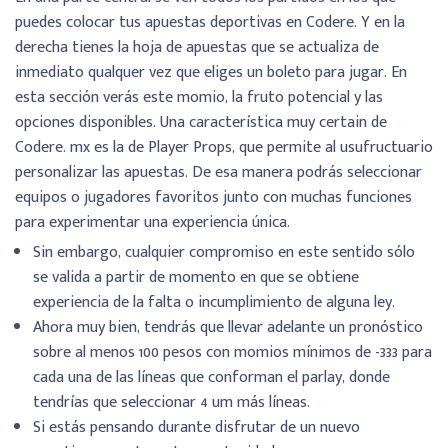
puedes colocar tus apuestas deportivas en Codere. Y en la
derecha tienes la hoja de apuestas que se actualiza de
inmediato qualquer vez que eliges un boleto para jugar. En
esta sección verás este momio, la fruto potencial y las
opciones disponibles. Una característica muy certain de
Codere. mx es la de Player Props, que permite al usufructuario
personalizar las apuestas. De esa manera podrás seleccionar
equipos o jugadores favoritos junto con muchas funciones
para experimentar una experiencia única.
Sin embargo, cualquier compromiso en este sentido sólo
se valida a partir de momento en que se obtiene
experiencia de la falta o incumplimiento de alguna ley.
Ahora muy bien, tendrás que llevar adelante un pronóstico
sobre al menos 100 pesos con momios mínimos de -333 para
cada una de las líneas que conforman el parlay, donde
tendrías que seleccionar 4 um más líneas.
Si estás pensando durante disfrutar de un nuevo