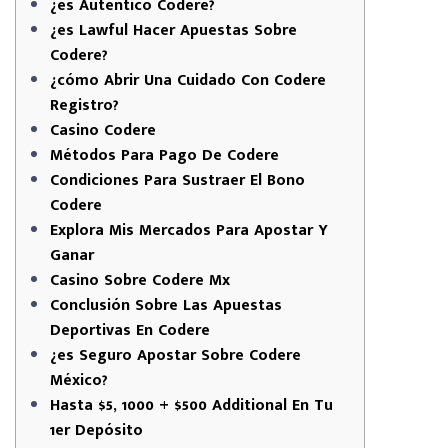
¿es Autentico Codere?
¿es Lawful Hacer Apuestas Sobre
Codere?
¿cómo Abrir Una Cuidado Con Codere
Registro?
Casino Codere
Métodos Para Pago De Codere
Condiciones Para Sustraer El Bono
Codere
Explora Mis Mercados Para Apostar Y
Ganar
Casino Sobre Codere Mx
Conclusión Sobre Las Apuestas
Deportivas En Codere
¿es Seguro Apostar Sobre Codere
México?
Hasta $5, 1000 + $500 Additional En Tu
1er Depósito