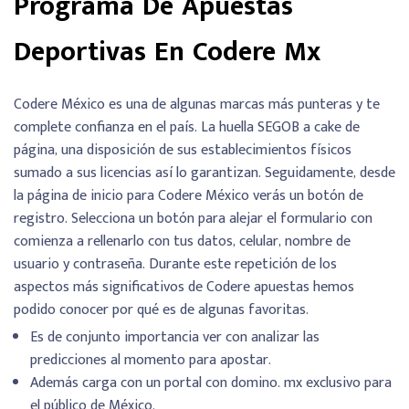
Programa De Apuestas
Deportivas En Codere Mx
Codere México es una de algunas marcas más punteras y te
complete confianza en el país. La huella SEGOB a cake de
página, una disposición de sus establecimientos físicos
sumado a sus licencias así lo garantizan. Seguidamente, desde
la página de inicio para Codere México verás un botón de
registro. Selecciona un botón para alejar el formulario con
comienza a rellenarlo con tus datos, celular, nombre de
usuario y contraseña. Durante este repetición de los
aspectos más significativos de Codere apuestas hemos
podido conocer por qué es de algunas favoritas.
Es de conjunto importancia ver con analizar las
predicciones al momento para apostar.
Además carga con un portal con domino. mx exclusivo para
el público de México.