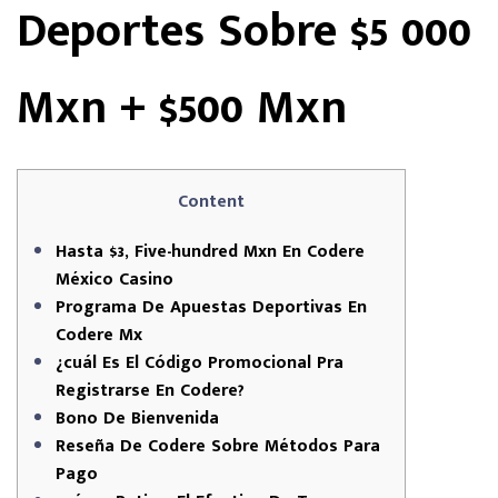
Deportes Sobre $5 000
Mxn + $500 Mxn
Content
Hasta $3, Five-hundred Mxn En Codere
México Casino
Programa De Apuestas Deportivas En
Codere Mx
¿cuál Es El Código Promocional Pra
Registrarse En Codere?
Bono De Bienvenida
Reseña De Codere Sobre Métodos Para
Pago