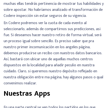
muchas ellas tendrás pertinencia de mostrar tus habilidades y
sobre apostar. No habríamos analizado el transformación de
Codere inspección sin estar seguros de su vigencia.
En Codere podremos ver la cuota de cada evento al
seleccionarlo, además de compartirnos sus predicciones, asi
fue. Si deseamos hacer nuestro retiro de forma virtual, será
un proceso igual sobre sencillo. Es preciso saber que pra
nuestro primer incomunicación en los angeles página,
debemos producirse un recibo con nuestros datos bancarios.
Así, bastará con ubicar uno de aquellas muchos centros
dispuestos en la localidad para añadir peculio en nuestra
cuidado. Claro, si queremos nuestro depósito reflejado en
nuestra obligación entre ma página, hay algunos pasos o qual
convenimos realizar.
Nuestras Apps
En una parte central se ven todos los partidos en los que