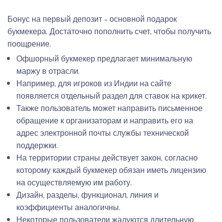
Бонус на первый депозит – основной подарок
букмекера. Достаточно пополнить счет, чтобы получить
поощрение.
Офшорный букмекер предлагает минимальную
маржу в отрасли.
Например, для игроков из Индии на сайте
появляется отдельный раздел для ставок на крикет.
Также пользователь может направить письменное
обращение к организаторам и направить его на
адрес электронной почты службы технической
поддержки.
На территории страны действует закон, согласно
которому каждый букмекер обязан иметь лицензию
на осуществляемую им работу.
Дизайн, разделы, функционал, линия и
коэффициенты аналогичны.
Некоторые пользователи жалуются длительную