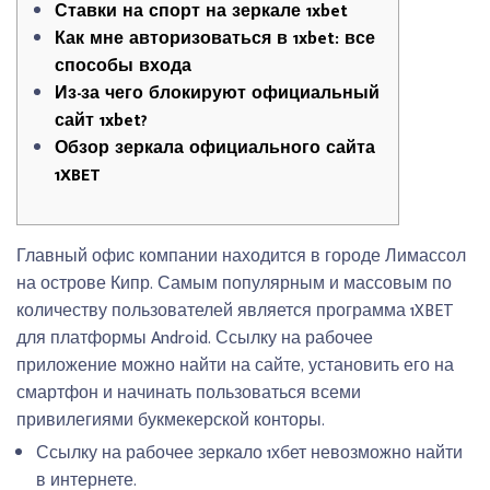
Ставки на спорт на зеркале 1xbet
Как мне авторизоваться в 1xbet: все
способы входа
Из-за чего блокируют официальный
сайт 1xbet?
Обзор зеркала официального сайта
1XBET
Главный офис компании находится в городе Лимассол
на острове Кипр. Самым популярным и массовым по
количеству пользователей является программа 1XBET
для платформы Android. Ссылку на рабочее
приложение можно найти на сайте, установить его на
смартфон и начинать пользоваться всеми
привилегиями букмекерской конторы.
Ссылку на рабочее зеркало 1хбет невозможно найти
в интернете.