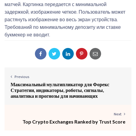
матчей. Картинка передается с минимальной
задержкой, изображение четкое. Пользователь может
растянуть изображение во весь экран устройства.
Требований по минимальному депозиту или ставке
букмекер не вводит.
Previous
Максимальный мультипликатор для Форекс
Стратегии, индикаторы, роботы, сигналы,
аналитика и прогнозы для начинающих
Next
Top Crypto Exchanges Ranked by Trust Score