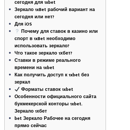
сегодня для 1xbet
Зеркало 1xBet рабочий вариант на
сегодня или нет?
Для iOS
Почему для ставок в казино или
спорт в 1xBet необходимо
использовать зеркало?
Что такое зеркало 1хбет?
Ставки в режиме реального
времени на 1xbet
Как получить доступ к 1xbet без
зеркал
Форматы ставок 1xbet
Особенности официального сайта
букмекерской конторы 1xbet.
Зеркало 1хбет
bet Зеркало Рабочее на сегодня
прямо сейчас