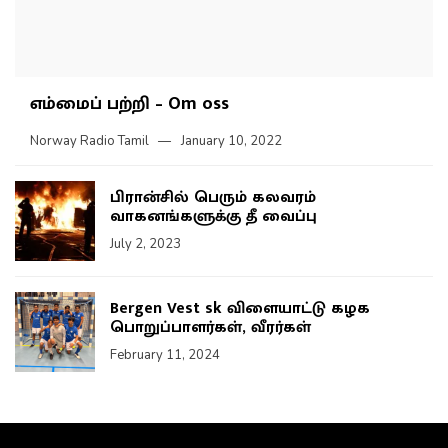
எம்மைப் பற்றி – Om oss
Norway Radio Tamil
January 10, 2022
பிரான்சில் பெரும் கலவரம்
வாகனங்களுக்கு தீ வைப்பு
July 2, 2023
Bergen Vest sk விளையாட்டு கழக
பொறுப்பாளர்கள், வீரர்கள்
February 11, 2024