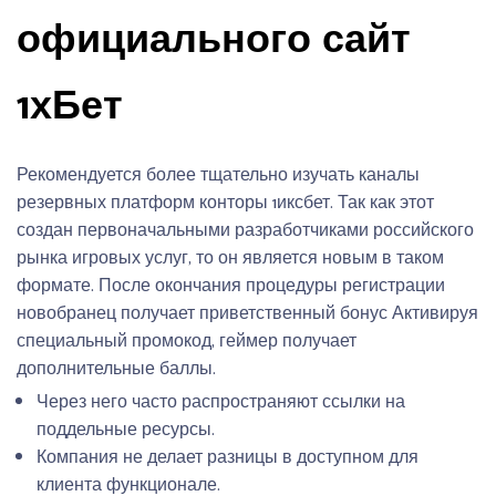
официального сайт
1хБет
Рекомендуется более тщательно изучать каналы
резервных платформ конторы 1иксбет. Так как этот
создан первоначальными разработчиками российского
рынка игровых услуг, то он является новым в таком
формате. После окончания процедуры регистрации
новобранец получает приветственный бонус Активируя
специальный промокод, геймер получает
дополнительные баллы.
Через него часто распространяют ссылки на
поддельные ресурсы.
Компания не делает разницы в доступном для
клиента функционале.