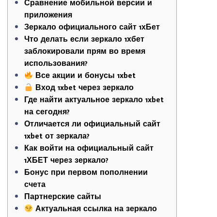
Сравнение мобильной версии и
приложения
Зеркало официального сайт 1хБет
Что делать если зеркало 1хбет
заблокировали прям во время
использования?
Все акции и бонусы 1xbet
Вход 1xbet через зеркало
Где найти актуальное зеркало 1xbet
на сегодня?
Отличается ли официальный сайт
1xbet от зеркала?
Как войти на официальный сайт
1ХБЕТ через зеркало?
Бонус при первом пополнении
счета
Партнерские сайты
Актуальная ссылка на зеркало