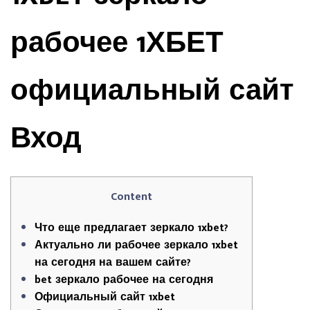
рабочее 1ХБЕТ
официальный сайт
Вход
Content
Что еще предлагает зеркало 1xbet?
Актуально ли рабочее зеркало 1xbet
на сегодня на вашем сайте?
bet зеркало рабочее на сегодня
Официальный сайт 1xbet