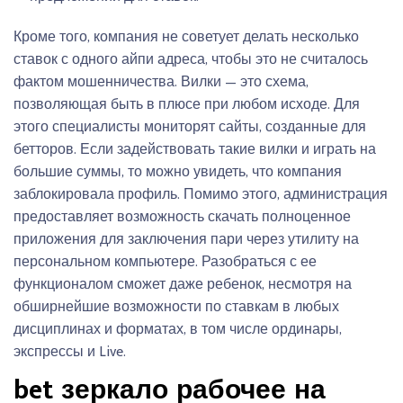
Кроме того, компания не советует делать несколько
ставок с одного айпи адреса, чтобы это не считалось
фактом мошенничества. Вилки — это схема,
позволяющая быть в плюсе при любом исходе. Для
этого специалисты мониторят сайты, созданные для
бетторов. Если задействовать такие вилки и играть на
большие суммы, то можно увидеть, что компания
заблокировала профиль. Помимо этого, администрация
предоставляет возможность скачать полноценное
приложения для заключения пари через утилиту на
персональном компьютере. Разобраться с ее
функционалом сможет даже ребенок, несмотря на
обширнейшие возможности по ставкам в любых
дисциплинах и форматах, в том числе ординары,
экспрессы и Live.
bet зеркало рабочее на