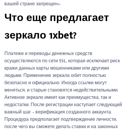
вашей стране запрещен».
Что еще предлагает
зеркало 1xbet?
Платежи и переводы денежных средств
осуществляются по сети SSL, которая исключает риск
кражи данных карты мошенниками или другими
людьми. Применение зеркала 1хбет полностью
безопасно и официально. Иногда ссылки могут
меняться, и старые становятся недействительными.
Активное зеркало имеет как преимущества, так и
недостатки. После регистрации наступает следующий
важный шаг – верификация созданного аккаунта.
Процедура предполагает подтверждение личности,
после чего вы сможете делать ставки и на законных