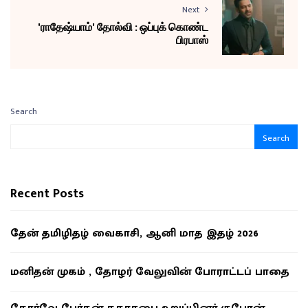
Next
'ராதேஷ்யாம்' தோல்வி : ஒப்புக் கொண்ட
பிரபாஸ்
Search
Search
Recent Posts
தேன் தமிழிதழ் வைகாசி, ஆனி மாத இதழ் 2026
மனிதன் முகம் , தோழர் வேலுவின் போராட்டப் பாதை