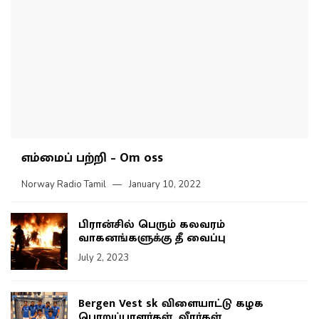
எம்மைப் பற்றி – Om oss
Norway Radio Tamil
January 10, 2022
பிரான்சில் பெரும் கலவரம்
வாகனங்களுக்கு தீ வைப்பு
July 2, 2023
Bergen Vest sk விளையாட்டு கழக
பொறுப்பாளர்கள், வீரர்கள்