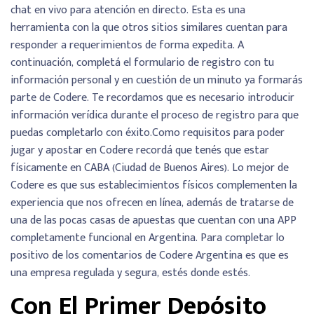
chat en vivo para atención en directo. Esta es una
herramienta con la que otros sitios similares cuentan para
responder a requerimientos de forma expedita. A
continuación, completá el formulario de registro con tu
información personal y en cuestión de un minuto ya formarás
parte de Codere. Te recordamos que es necesario introducir
información verídica durante el proceso de registro para que
puedas completarlo con éxito.Como requisitos para poder
jugar y apostar en Codere recordá que tenés que estar
físicamente en CABA (Ciudad de Buenos Aires). Lo mejor de
Codere es que sus establecimientos físicos complementen la
experiencia que nos ofrecen en línea, además de tratarse de
una de las pocas casas de apuestas que cuentan con una APP
completamente funcional en Argentina. Para completar lo
positivo de los comentarios de Codere Argentina es que es
una empresa regulada y segura, estés donde estés.
Con El Primer Depósito