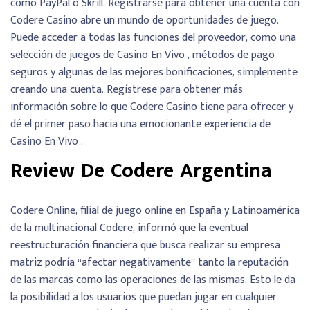
como PayPal o Skrill. Registrarse para obtener una cuenta con
Codere Casino abre un mundo de oportunidades de juego.
Puede acceder a todas las funciones del proveedor, como una
selección de juegos de Casino En Vivo , métodos de pago
seguros y algunas de las mejores bonificaciones, simplemente
creando una cuenta. Regístrese para obtener más
información sobre lo que Codere Casino tiene para ofrecer y
dé el primer paso hacia una emocionante experiencia de
Casino En Vivo .
Review De Codere Argentina
Codere Online, filial de juego online en España y Latinoamérica
de la multinacional Codere, informó que la eventual
reestructuración financiera que busca realizar su empresa
matriz podría “afectar negativamente” tanto la reputación
de las marcas como las operaciones de las mismas. Esto le da
la posibilidad a los usuarios que puedan jugar en cualquier