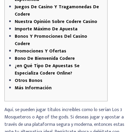
Juegos De Casino Y Tragamonedas De
Codere
Nuestra Opinión Sobre Codere Casino
Importe Máximo De Apuesta
Bonos Y Promociones Del Casino
Codere
Promociones Y Ofertas
Bono De Bienvenida Codere
¿en Qué Tipo De Apuestas Se
Especializa Codere Online?
Otros Bonos
Más Información
Aquí, se pueden jugar títulos increíbles como lo serían Los 3
Mosqueteros o Age of the gods. Si deseas jugar y apostar a
través de una plataforma segura y moderna, entonces estas
ante tu alternativa ideal. Regístrate ahora y deléitate con