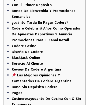
Con El Primer Depósito
Bonos De Bienvenida Y Promociones
Semanales
¿cuánto Tarda En Pagar Codere?
Codere Celebra 15 Años Como Operador
De Apuestas Deportivas Y Anuncia
Promociones Para El Canal Retail
Codere Casino
Diseño De Codere
Blackjack Online
Servicio Al Cliente
Review De Codere Argentina
Las Mejores Opiniones Y
Comentarios De Codere Argentina
Bono Sin Depósito Codere
Pagos
Cocinero/ayudante De Cocina Con O Sin
Experiencia