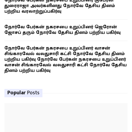
நோர்வே பேர்கன் நகரசபை உறுப்பினர் குபேரன்
துரைராஜா அவர்களினது நோர்வே தேசிய தினம்
பற்றிய வரலாற்றுப்பகிர்வு
நோர்வே பேர்கன் நகரசபை உறுப்பினர் ஜெரோன்
ஜோசப் தரும் நோர்வே தேசிய தினம் பற்றிய பகிர்வு
நோர்வே பேர்கன் நகரசபை உறுப்பினர் வாசன்
சிங்காரவேல் வலதுசாரி கட்சி நோர்வே தேசிய தினம்
பற்றிய பகிர்வு நோர்வே பேர்கன் நகரசபை உறுப்பினர்
வாசன் சிங்காரவேல் வலதுசாரி கட்சி நோர்வே தேசிய
தினம் பற்றிய பகிர்வு
Popular
Posts