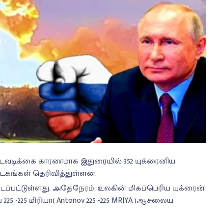
நடவடிக்கை காரணமாக இதுரையில் 352 யுக்ரைனிய
கங்கள் தெரிவித்துள்ளன.
ிடப்பட்டுள்ளது. அதேநேரம், உலகின் மிகப்பெரிய யுக்ரைன்
-225 மிரியா( Antonov 225 -225 MRIYA )ஆசலைய