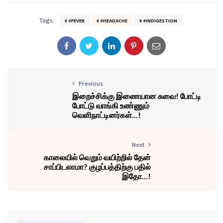
Tags:
#FEVER
#HEADACHE
#INDIGESTION
Previous
இறைச்சிக்கு இணையான சுவை! போட்டி
போட்டு வாங்கி உண்ணும்
வெளிநாட்டினர்கள்...!
Next
காலையில் வெறும் வயிற்றில் தேன்
சாப்பிடலாமா? குழப்பத்திற்கு பதில்
இதோ...!