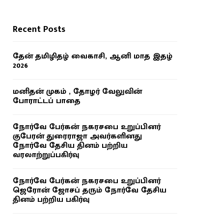
Recent Posts
தேன் தமிழிதழ் வைகாசி, ஆனி மாத இதழ்
2026
மனிதன் முகம் , தோழர் வேலுவின்
போராட்டப் பாதை
நோர்வே பேர்கன் நகரசபை உறுப்பினர்
குபேரன் துரைராஜா அவர்களினது
நோர்வே தேசிய தினம் பற்றிய
வரலாற்றுப்பகிர்வு
நோர்வே பேர்கன் நகரசபை உறுப்பினர்
ஜெரோன் ஜோசப் தரும் நோர்வே தேசிய
தினம் பற்றிய பகிர்வு