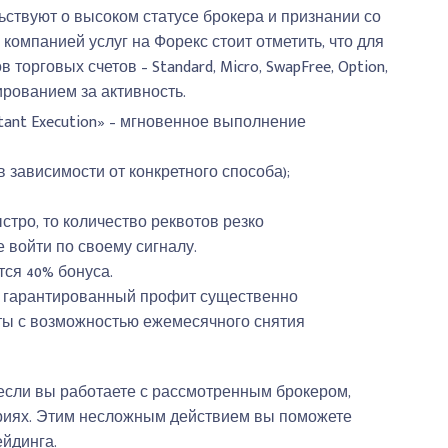
ствуют о высоком статусе брокера и признании со
омпанией услуг на Форекс стоит отметить, что для
орговых счетов – Standard, Micro, SwapFree, Option,
ированием за активность.
ant Execution» – мгновенное выполнение
в зависимости от конкретного способа);
тро, то количество реквотов резко
 войти по своему сигналу.
ся 40% бонуса.
ь гарантированный профит существенно
ты с возможностью ежемесячного снятия
я, если вы работаете с рассмотренным брокером,
ариях. Этим несложным действием вы поможете
йдинга.