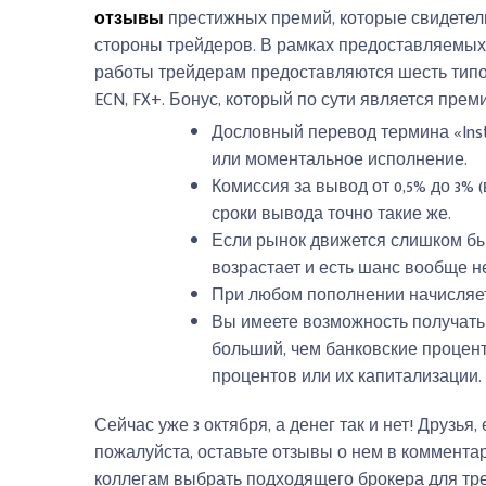
отзывы
престижных премий, которые свидетель
стороны трейдеров. В рамках предоставляемых к
работы трейдерам предоставляются шесть типов т
ECN, FX+. Бонус, который по сути является прем
Дословный перевод термина «Inst
или моментальное исполнение.
Комиссия за вывод от 0,5% до 3% (
сроки вывода точно такие же.
Если рынок движется слишком быс
возрастает и есть шанс вообще не
При любом пополнении начисляет
Вы имеете возможность получат
больший, чем банковские процен
процентов или их капитализации.
Сейчас уже 3 октября, а денег так и нет! Друзь
пожалуйста, оставьте отзывы о нем в коммент
коллегам выбрать подходящего брокера для тре