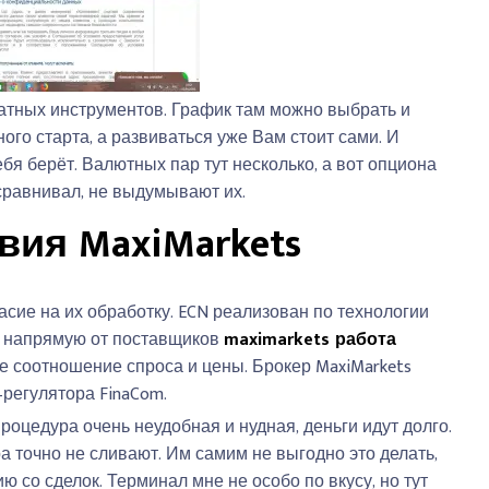
латных инструментов. График там можно выбрать и
ного старта, а развиваться уже Вам стоит сами. И
бя берёт. Валютных пар тут несколько, а вот опциона
 сравнивал, не выдумывают их.
вия MaxiMarkets
сие на их обработку. ECN реализован по технологии
ы напрямую от поставщиков
maximarkets работа
ее соотношение спроса и цены. Брокер MaxiMarkets
регулятора FinaCom.
роцедура очень неудобная и нудная, деньги идут долго.
ра точно не сливают. Им самим не выгодно это делать,
 со сделок. Терминал мне не особо по вкусу, но тут