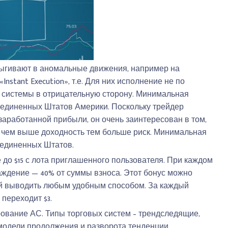
прыгивают в аномальные движения, например на
nstant Execution», т.е. Для них исполнение не по
 системы в отрицательную сторону. Минимальная
оединенных Штатов Америки. Поскольку трейдер
 заработанной прибыли, он очень заинтересован в том,
 чем выше доходность тем больше риск. Минимальная
оединенных Штатов.
до $15 с лота приглашенного пользователя. При каждом
аждение — 40% от суммы взноса. Этот бонус можно
ций выводить любым удобным способом. За каждый
переходит $3.
рование АС. Типы торговых систем – трендследящие,
одели продолжения и разворота тенденции.