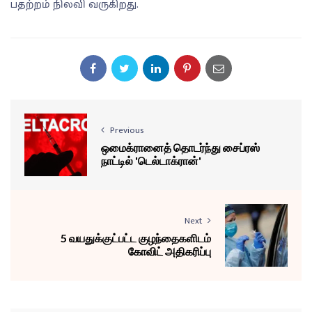
பதற்றம் நிலவி வருகிறது.
Previous
ஒமைக்ரானைத் தொடர்ந்து சைப்ரஸ்
நாட்டில் 'டெல்டாக்ரான்'
Next
5 வயதுக்குட்பட்ட குழந்தைகளிடம்
கோவிட் அதிகரிப்பு