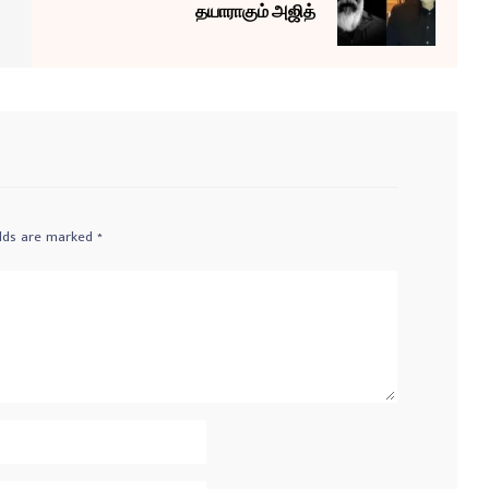
தயாராகும் அஜித்
elds are marked
*