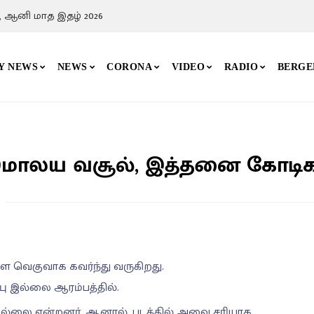
, ஆனி மாத இதழ் 2026
Y NEWS
NEWS
CORONA
VIDEO
RADIO
BERGE
ள் இமாலய வசூல், இத்தனை கோடி
களை வெகுவாக கவர்ந்து வருகிறது.
்ப்பு இல்லை ஆரம்பத்தில்.
வில்லை என்றனர், ஆனால், படத்தில் அவை சரியாக