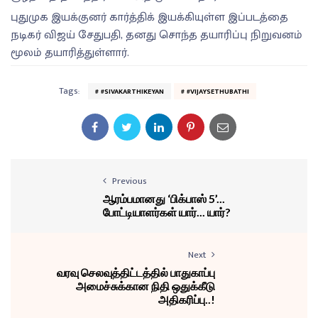
புதுமுக இயக்குனர் கார்த்திக் இயக்கியுள்ள இப்படத்தை
நடிகர் விஜய் சேதுபதி, தனது சொந்த தயாரிப்பு நிறுவனம்
மூலம் தயாரித்துள்ளார்.
Tags:
#SIVAKARTHIKEYAN
#VIJAYSETHUBATHI
Previous
ஆரம்பமானது ‘பிக்பாஸ் 5’...
போட்டியாளர்கள் யார்... யார்?
Next
வரவு செலவுத்திட்டத்தில் பாதுகாப்பு
அமைச்சுக்கான நிதி ஒதுக்கீடு
அதிகரிப்பு..!