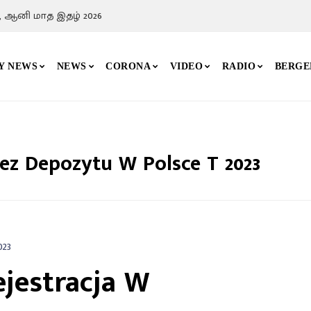
் வேலுவின் போராட்டப் பாதை
Y NEWS
NEWS
CORONA
VIDEO
RADIO
BERGE
Bez Depozytu W Polsce T 2023
023
ejestracja W