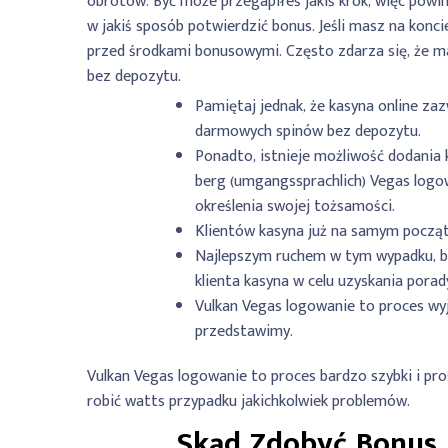
obrotów. Być może przegapiłeś jakiś krok, więc powi
w jakiś sposób potwierdzić bonus. Jeśli masz na kon
przed środkami bonusowymi. Często zdarza się, że mam
bez depozytu.
Pamiętaj jednak, że kasyna online za
darmowych spinów bez depozytu.
Ponadto, istnieje możliwość dodania
berg (umgangssprachlich) Vegas logow
określenia swojej tożsamości.
Klientów kasyna już na samym począt
Najlepszym ruchem w tym wypadku, bę
klienta kasyna w celu uzyskania porad
Vulkan Vegas logowanie to proces wyj?
przedstawimy.
Vulkan Vegas logowanie to proces bardzo szybki i pro
robić watts przypadku jakichkolwiek problemów.
Skąd Zdobyć Bonus 