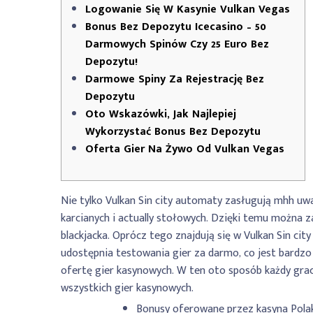
Logowanie Się W Kasynie Vulkan Vegas
Bonus Bez Depozytu Icecasino – 50
Darmowych Spinów Czy 25 Euro Bez
Depozytu!
Darmowe Spiny Za Rejestrację Bez
Depozytu
Oto Wskazówki, Jak Najlepiej
Wykorzystać Bonus Bez Depozytu
Oferta Gier Na Żywo Od Vulkan Vegas
Nie tylko Vulkan Sin city automaty zasługują mhh uw
karcianych i actually stołowych. Dzięki temu można za
blackjacka. Oprócz tego znajdują się w Vulkan Sin city
udostępnia testowania gier za darmo, co jest bardzo 
ofertę gier kasynowych. W ten oto sposób każdy gra
wszystkich gier kasynowych.
Bonusy oferowane przez kasyna Polak