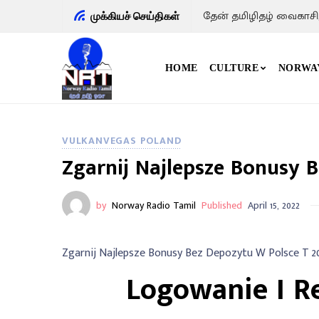
மனிதன் முகம் , தோழர
முக்கியச் செய்திகள்
HOME
CULTURE
NORWA
VULKANVEGAS POLAND
Zgarnij Najlepsze Bonusy 
by
Norway Radio Tamil
Published
April 15, 2022
Zgarnij Najlepsze Bonusy Bez Depozytu W Polsce T 2
Logowanie I R