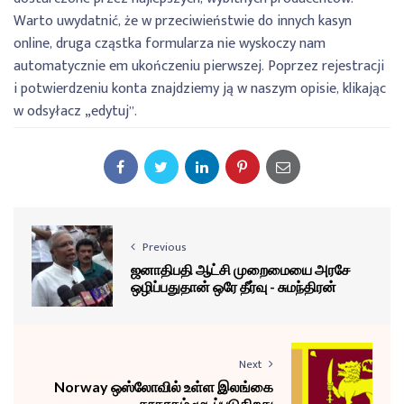
Warto uwydatnić, że w przeciwieństwie do innych kasyn
online, druga cząstka formularza nie wyskoczy nam
automatycznie em ukończeniu pierwszej. Poprzez rejestracji
i potwierdzeniu konta znajdziemy ją w naszym opisie, klikając
w odsyłacz „edytuj”.
Previous
ஜனாதிபதி ஆட்சி முறைமையை அரசே
ஒழிப்பதுதான் ஒரே தீர்வு - சுமந்திரன்
Next
Norway ஒஸ்லோவில் உள்ள இலங்கை
தூதரகம் மூடப்படுகிறது