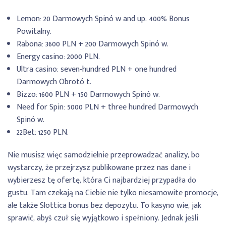
Lemon: 20 Darmowych Spinó w and up. 400% Bonus
Powitalny.
Rabona: 3600 PLN + 200 Darmowych Spinó w.
Energy casino: 2000 PLN.
Ultra casino: seven-hundred PLN + one hundred
Darmowych Obrotó t.
Bizzo: 1600 PLN + 150 Darmowych Spinó w.
Need for Spin: 5000 PLN + three hundred Darmowych
Spinó w.
22Bet: 1250 PLN.
Nie musisz więc samodzielnie przeprowadzać analizy, bo
wystarczy, że przejrzysz publikowane przez nas dane i
wybierzesz tę ofertę, która Ci najbardziej przypadła do
gustu. Tam czekają na Ciebie nie tylko niesamowite promocje,
ale także Slottica bonus bez depozytu. To kasyno wie, jak
sprawić, abyś czuł się wyjątkowo i spełniony. Jednak jeśli