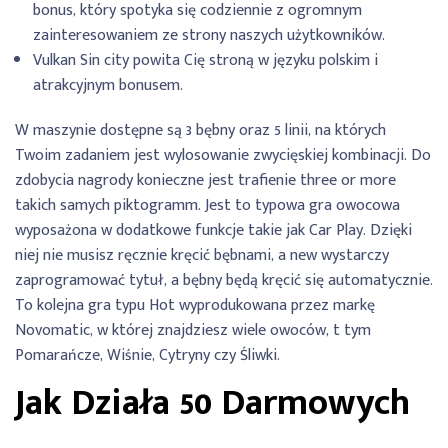
bonus, który spotyka się codziennie z ogromnym
zainteresowaniem ze strony naszych użytkowników.
Vulkan Sin city powita Cię stroną w języku polskim i
atrakcyjnym bonusem.
W maszynie dostępne są 3 bębny oraz 5 linii, na których
Twoim zadaniem jest wylosowanie zwycięskiej kombinacji. Do
zdobycia nagrody konieczne jest trafienie three or more
takich samych piktogramm. Jest to typowa gra owocowa
wyposażona w dodatkowe funkcje takie jak Car Play. Dzięki
niej nie musisz ręcznie kręcić bębnami, a new wystarczy
zaprogramować tytuł, a bębny będą kręcić się automatycznie.
To kolejna gra typu Hot wyprodukowana przez markę
Novomatic, w której znajdziesz wiele owoców, t tym
Pomarańcze, Wiśnie, Cytryny czy Śliwki.
Jak Działa 50 Darmowych