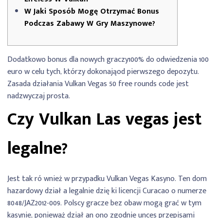
W Jaki Sposób Mogę Otrzymać Bonus
Podczas Zabawy W Gry Maszynowe?
Dodatkowo bonus dla nowych graczy100% do odwiedzenia 100
euro w celu tych, którzy dokonająod pierwszego depozytu.
Zasada działania Vulkan Vegas 50 free rounds code jest
nadzwyczaj prosta.
Czy Vulkan Las vegas jest
legalne?
Jest tak ró wnież w przypadku Vulkan Vegas Kasyno. Ten dom
hazardowy dział a legalnie dzię ki licencji Curacao o numerze
8048/JAZ2012-009. Polscy gracze bez obaw mogą grać w tym
kasynie, ponieważ dział an ono zgodnie unces przepisami