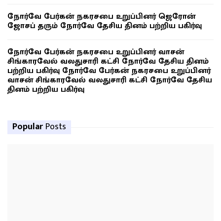
நோர்வே பேர்கன் நகரசபை உறுப்பினர் ஜெரோன்
ஜோசப் தரும் நோர்வே தேசிய தினம் பற்றிய பகிர்வு
நோர்வே பேர்கன் நகரசபை உறுப்பினர் வாசன்
சிங்காரவேல் வலதுசாரி கட்சி நோர்வே தேசிய தினம்
பற்றிய பகிர்வு நோர்வே பேர்கன் நகரசபை உறுப்பினர்
வாசன் சிங்காரவேல் வலதுசாரி கட்சி நோர்வே தேசிய
தினம் பற்றிய பகிர்வு
Popular
Posts