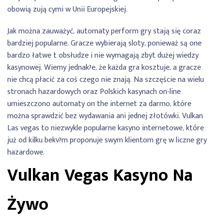
obowią zują cymi w Unii Europejskiej.
Jak można zauważyć, automaty perform gry stają się coraz
bardziej popularne. Gracze wybierają sloty, ponieważ są one
bardzo łatwe t obsłudze i nie wymagają zbyt dużej wiedzy
kasynowej. Wiemy jednak?e, że każda gra kosztuje, a gracze
nie chcą płacić za coś czego nie znają. Na szczęście na wielu
stronach hazardowych oraz Polskich kasynach on-line
umieszczono automaty on the internet za darmo, które
można sprawdzić bez wydawania ani jednej złotówki. Vulkan
Las vegas to niezwykle popularne kasyno internetowe, które
już od kilku bekv?m proponuje swym klientom grę w liczne gry
hazardowe.
Vulkan Vegas Kasyno Na
Żywo