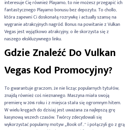
interesuje Cię również Playamo, to nie możesz przegapić ich
fantastycznego Playamo bonusu bez depozytu. To chollo,
która zapewni Ci doskonałą rozrywkę i actually szansę na
wygranie atrakcyjnych nagród. Bonus na powitanie z Vulkan
Vegas jest wyjątkowo atrakcyjny, o ile skorzysta się z
naszego ekskluzywnego linku.
Gdzie Znaleźć Do Vulkan
Vegas Kod Promocyjny?
To gwarantuje graczom, że nie licząc popularnych tytułów,
znajdą również coś nieznanego. Maszyna miała swoją
premierę w 2016 roku i z miejsca stała się ogromnym hitem.
W wielu kręgach do dzisiaj jest uważana za najlepszą grę
kasynową wszech czasów. Twórcy zdecydowali się
wykorzystać popularny motyw „Book of…” i połączyli go z grą