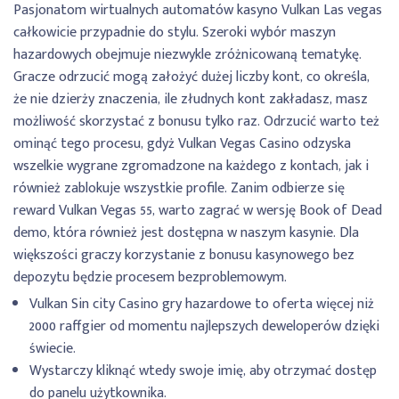
Pasjonatom wirtualnych automatów kasyno Vulkan Las vegas
całkowicie przypadnie do stylu. Szeroki wybór maszyn
hazardowych obejmuje niezwykle zróżnicowaną tematykę.
Gracze odrzucić mogą założyć dużej liczby kont, co określa,
że ​​nie dzierży znaczenia, ile złudnych kont zakładasz, masz
możliwość skorzystać z bonusu tylko raz. Odrzucić warto też
ominąć tego procesu, gdyż Vulkan Vegas Casino odzyska
wszelkie wygrane zgromadzone na każdego z kontach, jak i
również zablokuje wszystkie profile. Zanim odbierze się
reward Vulkan Vegas 55, warto zagrać w wersję Book of Dead
demo, która również jest dostępna w naszym kasynie. Dla
większości graczy korzystanie z bonusu kasynowego bez
depozytu będzie procesem bezproblemowym.
Vulkan Sin city Casino gry hazardowe to oferta więcej niż
2000 raffgier od momentu najlepszych deweloperów dzięki
świecie.
Wystarczy kliknąć wtedy swoje imię, aby otrzymać dostęp
do panelu użytkownika.