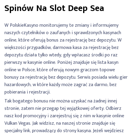
Spinów Na Slot Deep Sea
W PolskieKasyno monitorujemy te zmiany i informujemy
naszych czytelników o zaufanych i sprawdzonych kasynach
online, które oferują bonus za rejestrację bez depozytu. W
większości przypadków, darmowa kasa za rejestrację bez
depozytu działa tylko wtedy, gdy wpłacasz środki po raz
pierwszy w kasynie online. Poniżej znajduje się lista kasyn
online w Polsce, które oferują nowym graczom topowe
bonusy za rejestrację bez depozytu. Serwis posiada wielu gier
hazardowych, w które każdy może zagrać za darmo, bez
pobierania i rejestracji.
Tak bogatego bonusu nie można uzyskać na żadnej innej
stronie, zatem nie przegap tej wyjątkowej oferty. Odbierz
nasz kod promocyjny i zarejestruj się z nim w kasynie online
Vulkan Vegas. Jak widzisz, na naszej stronie znajduje się
specjalny link, prowadzący do strony kasyna. Jeżeli wejdziesz