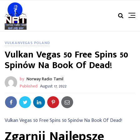
VULKANVEGAS POLAND
Vulkan Vegas 50 Free Spins 50
Spinów Na Book Of Dead!
by
Norway Radio Tamil
Published
August 17, 2022
Vulkan Vegas 50 Free Spins 50 Spinów Na Book Of Dead!
Zgarnij Najlepsze