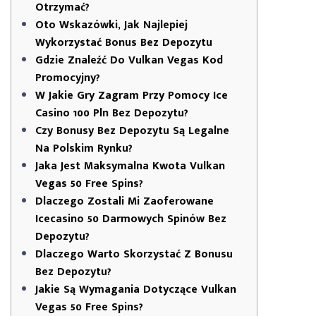
Otrzymać?
Oto Wskazówki, Jak Najlepiej
Wykorzystać Bonus Bez Depozytu
Gdzie Znaleźć Do Vulkan Vegas Kod
Promocyjny?
W Jakie Gry Zagram Przy Pomocy Ice
Casino 100 Pln Bez Depozytu?
Czy Bonusy Bez Depozytu Są Legalne
Na Polskim Rynku?
Jaka Jest Maksymalna Kwota Vulkan
Vegas 50 Free Spins?
Dlaczego Zostali Mi Zaoferowane
Icecasino 50 Darmowych Spinów Bez
Depozytu?
Dlaczego Warto Skorzystać Z Bonusu
Bez Depozytu?
Jakie Są Wymagania Dotyczące Vulkan
Vegas 50 Free Spins?