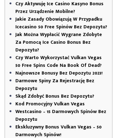
Czy Aktywuję Ice Casino Kasyno Bonus
Przez Urządzenie Mobilne?
Jakie Zasady Obowiązują W Przypadku
Icecasino 50 Free Spinów Bez Depozytu?
Jak Można Wypłacić Wygrane Zdobyte
Za Pomocą Ice Casino Bonus Bez
Depozytu?
Czy Warto Wykorzystać Vulkan Vegas
50 Free Spins Code Na Book Of Dead?
Najnowsze Bonusy Bez Depozytu 2023!
Darmowe Spiny Za Rejestrację Bez
Depozytu
Skąd Zdobyć Bonus Bez Depozytu?
Kod Promocyjny Vulkan Vegas
Westcasino – 15 Darmowych Spinów Bez
Depozytu
Ekskluzywny Bonus Vulkan Vegas – 50
Darmowych Spinów!