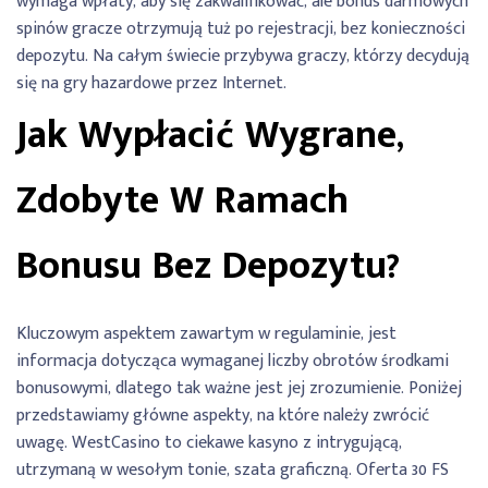
wymaga wpłaty, aby się zakwalifikować, ale bonus darmowych
spinów gracze otrzymują tuż po rejestracji, bez konieczności
depozytu. Na całym świecie przybywa graczy, którzy decydują
się na gry hazardowe przez Internet.
Jak Wypłacić Wygrane,
Zdobyte W Ramach
Bonusu Bez Depozytu?
Kluczowym aspektem zawartym w regulaminie, jest
informacja dotycząca wymaganej liczby obrotów środkami
bonusowymi, dlatego tak ważne jest jej zrozumienie. Poniżej
przedstawiamy główne aspekty, na które należy zwrócić
uwagę. WestCasino to ciekawe kasyno z intrygującą,
utrzymaną w wesołym tonie, szata graficzną. Oferta 30 FS