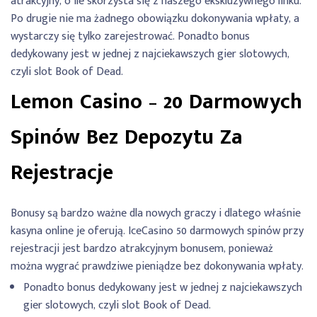
atrakcyjny, o ile skorzysta się z naszego ekskluzywnego linku.
Po drugie nie ma żadnego obowiązku dokonywania wpłaty, a
wystarczy się tylko zarejestrować. Ponadto bonus
dedykowany jest w jednej z najciekawszych gier slotowych,
czyli slot Book of Dead.
Lemon Casino – 20 Darmowych
Spinów Bez Depozytu Za
Rejestracje
Bonusy są bardzo ważne dla nowych graczy i dlatego właśnie
kasyna online je oferują. IceCasino 50 darmowych spinów przy
rejestracji jest bardzo atrakcyjnym bonusem, ponieważ
można wygrać prawdziwe pieniądze bez dokonywania wpłaty.
Ponadto bonus dedykowany jest w jednej z najciekawszych
gier slotowych, czyli slot Book of Dead.