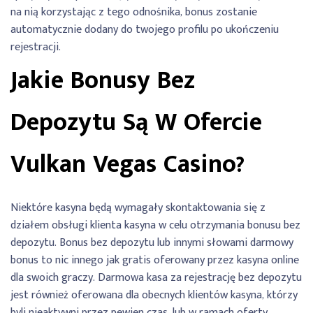
na nią korzystając z tego odnośnika, bonus zostanie
automatycznie dodany do twojego profilu po ukończeniu
rejestracji.
Jakie Bonusy Bez
Depozytu Są W Ofercie
Vulkan Vegas Casino?
Niektóre kasyna będą wymagały skontaktowania się z
działem obsługi klienta kasyna w celu otrzymania bonusu bez
depozytu. Bonus bez depozytu lub innymi słowami darmowy
bonus to nic innego jak gratis oferowany przez kasyna online
dla swoich graczy. Darmowa kasa za rejestrację bez depozytu
jest również oferowana dla obecnych klientów kasyna, którzy
byli nieaktywni przez pewien czas, lub w ramach oferty