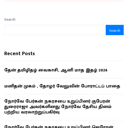
Search
Search
Recent Posts
தேன் தமிழிதழ் வைகாசி, ஆனி மாத இதழ் 2026
மனிதன் முகம் , தோழர் வேலுவின் போராட்டப் பாதை
நோர்வே பேர்கன் நகரசபை உறுப்பினர் குபேரன்
துரைராஜா அவர்களினது நோர்வே தேசிய தினம்
பற்றிய வரலாற்றுப்பகிர்வு
நோர்வே பேர்கன் நகரசபை உறுப்பினர் ஜெரோன்