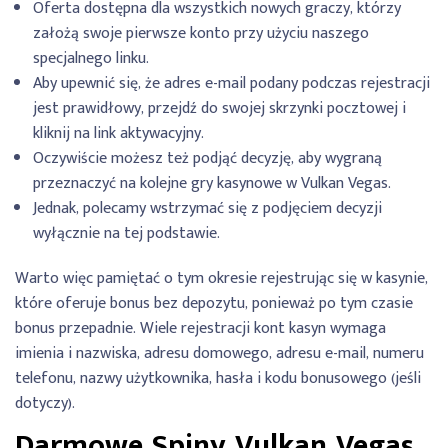
Oferta dostępna dla wszystkich nowych graczy, którzy
założą swoje pierwsze konto przy użyciu naszego
specjalnego linku.
Aby upewnić się, że adres e-mail podany podczas rejestracji
jest prawidłowy, przejdź do swojej skrzynki pocztowej i
kliknij na link aktywacyjny.
Oczywiście możesz też podjąć decyzję, aby wygraną
przeznaczyć na kolejne gry kasynowe w Vulkan Vegas.
Jednak, polecamy wstrzymać się z podjęciem decyzji
wyłącznie na tej podstawie.
Warto więc pamiętać o tym okresie rejestrując się w kasynie,
które oferuje bonus bez depozytu, ponieważ po tym czasie
bonus przepadnie. Wiele rejestracji kont kasyn wymaga
imienia i nazwiska, adresu domowego, adresu e-mail, numeru
telefonu, nazwy użytkownika, hasła i kodu bonusowego (jeśli
dotyczy).
Darmowe Spiny Vulkan Vegas