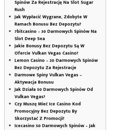
Spinów Za Rejestrację Na Slot Sugar
Rush
Jak Wypłacić Wygrane, Zdobyte W
Ramach Bonusu Bez Depozytu?
7bitcasino – 30 Darmowych Spinów Na
Slot Deep Sea
Jakie Bonusy Bez Depozytu Są W
Ofercie Vulkan Vegas Casino?
Lemon Casino – 20 Darmowych Spinów
Bez Depozytu Za Rejestracje
Darmowe Spiny Vulkan Vegas –
Aktywacja Bonusu
Jak Działa 50 Darmowych Spinów Od
Vulkan Vegas?
Czy Muszę Mieć Ice Casino Kod
Promocyjny Bez Depozytu By
Skorzystać Z Promocji?
Icecasino 50 Darmowych Spinów – Jak