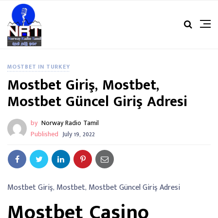
MOSTBET IN TURKEY
Mostbet Giriş, Mostbet,
Mostbet Güncel Giriş Adresi
by
Norway Radio Tamil
Published
July 19, 2022
Mostbet Giriş, Mostbet, Mostbet Güncel Giriş Adresi
Mostbet Casino