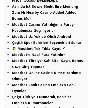
И Ios: Обзор Букмекера
Aslında Ist Sowie Bleibt Ihre Meinung
Zum N1 Nearby Casino Added Added
Bonus Mu?
Mostbet Casino Yatırdığımız Parayı
Hesabımıza Geçmiyorlar
Mostbet Uz Yuklab Olish Android
Çeşitli Spor Bahisleri Seçenekleri Sunar
Mostbet Tek Tıkla Kayıt ✓
Mostbet’e Nasıl Para Yatırılır?
Mostbet Türkiye: Sah Site, Kayıt, Bonus
5 673 Giriş Yapmak
Mostbet Online Casino Kimse Yardımcı
Olmuyor
Mostbet Canlı Casino Empieza Canlı
Oyunlar
Çoğu Türkiye 1 Numaralı, Bahisler
Empieza Kumarhaneler