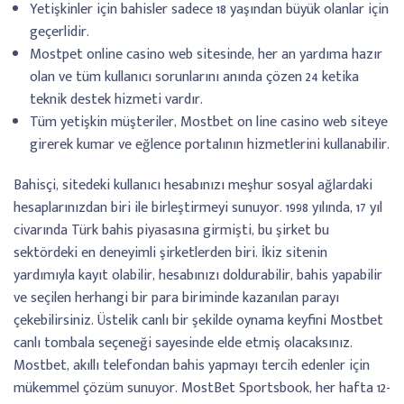
Yetişkinler için bahisler sadece 18 yaşından büyük olanlar için
geçerlidir.
Mostpet online casino web sitesinde, her an yardıma hazır
olan ve tüm kullanıcı sorunlarını anında çözen 24 ketika
teknik destek hizmeti vardır.
Tüm yetişkin müşteriler, Mostbet on line casino web siteye
girerek kumar ve eğlence portalının hizmetlerini kullanabilir.
Bahisçi, sitedeki kullanıcı hesabınızı meşhur sosyal ağlardaki
hesaplarınızdan biri ile birleştirmeyi sunuyor. 1998 yılında, 17 yıl
civarında Türk bahis piyasasına girmişti, bu şirket bu
sektördeki en deneyimli şirketlerden biri. İkiz sitenin
yardımıyla kayıt olabilir, hesabınızı doldurabilir, bahis yapabilir
ve seçilen herhangi bir para biriminde kazanılan parayı
çekebilirsiniz. Üstelik canlı bir şekilde oynama keyfini Mostbet
canlı tombala seçeneği sayesinde elde etmiş olacaksınız.
Mostbet, akıllı telefondan bahis yapmayı tercih edenler için
mükemmel çözüm sunuyor. MostBet Sportsbook, her hafta 12-