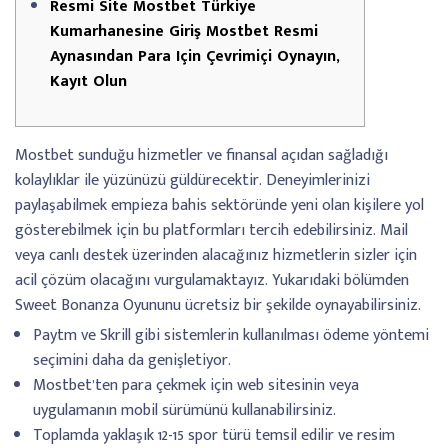
Resmi Site Mostbet Türkiye
Kumarhanesine Giriş Mostbet Resmi
Aynasından Para Için Çevrimiçi Oynayın,
Kayıt Olun
Mostbet sunduğu hizmetler ve finansal açıdan sağladığı
kolaylıklar ile yüzünüzü güldürecektir. Deneyimlerinizi
paylaşabilmek empieza bahis sektöründe yeni olan kişilere yol
gösterebilmek için bu platformları tercih edebilirsiniz. Mail
veya canlı destek üzerinden alacağınız hizmetlerin sizler için
acil çözüm olacağını vurgulamaktayız. Yukarıdaki bölümden
Sweet Bonanza Oyununu ücretsiz bir şekilde oynayabilirsiniz.
Paytm ve Skrill gibi sistemlerin kullanılması ödeme yöntemi
seçimini daha da genişletiyor.
Mostbet’ten para çekmek için web sitesinin veya
uygulamanın mobil sürümünü kullanabilirsiniz.
Toplamda yaklaşık 12-15 spor türü temsil edilir ve resim