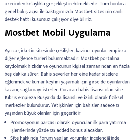
üzerinden kolaylıkla gerçekleştirebilmektedir. Tüm bunlara
genel bakış açısı ile baktığımızda Mostbet sitesinin canlı
destek hattı kusursuz çalışıyor diye biliriz.
Mostbet Mobil Uygulama
Ayrıca şirketin sitesinde çekilişler, kazino, oyunlar empieza
diğer eğlence türleri bulunmaktadır. Mostbet portalına
kaydolmak hızlıdır ve oyuncunun kişisel zamanından en fazla
beş dakika sürer. Bahis severler her eine kadar sitelere
eğlenmek ve kumar keyfini yaşamak için girse de oyunlardan
kazanç sağlamayı isterler. Curacao bahis lisansı olan site
Kıbrıs empieza Rusya’da da lisanslı ve izinli olarak fiziksel
merkezler bulundurur. Yetişkinler için bahisler sadece 18
yaşından büyük olanlar için geçerlidir.
Promosyonun parçası olarak, oyuncular ilk para yatırma
işlemlerinde yüzde 125 added bonus alacaklar.
Site hakkında forum yapılan yorumlar incelendiğinde