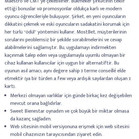
Maestro ve CMT’ye çekebilirler. Bukmeker şirkətinin teklif
ettiği bonuslar və promosyonlar oldukça karlı ve modern
oyuncu öğrencileriyle buluşuyor. Şirket, en yeni oyuncuların
dikkatini çekmek ve eski oyuncuların sadakatini korumak için
her türlü “ödül” yöntemini kullanır. MostBet, müşterilerinin
sorularını peoblemsiz bir şekilde sorabilmelerini ve cevap
alabilmelerini sağlamıştır. Bu, uygulamayı indirmekten
kaçınmak talep eden veya uygulamayla uyumlu olmayan bir
cihaz kullanan kullanıcılar için uygun bir alternatiftir. Bu
oyunun asıl amacı, aynı değere sahip 3 terme conseillé elde
etmektir (ya bir türden a few veya ardışık sayılardan oluşan 3
kart).
Merkezi olmayan varlıklar için günde birkaç kez değişebilen
mevcut orana bağlıdırlar.
Sweet Bienestar oynadım ve çok büyük bir miktar olmasa
da kazanç sağladım.
Web sitesinin mobil versiyonuna erişmek için web sitesini
mobil cihazınızın tarayıcısından ziyaret edin.