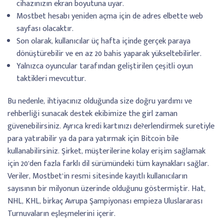
cihazınızın ekran boyutuna uyar.
Mostbet hesabı yeniden açma için de adres elbette web
sayfası olacaktır.
Son olarak, kullanıcılar üç hafta içinde gerçek paraya
dönüştürebilir ve en az 20 bahis yaparak yükseltebilirler.
Yalnızca oyuncular tarafından geliştirilen çeşitli oyun
taktikleri mevcuttur.
Bu nedenle, ihtiyacınız olduğunda size doğru yardımı ve
rehberliği sunacak destek ekibimize the girl zaman
güvenebilirsiniz. Ayrıca kredi kartınızı de?erlendirmek suretiyle
para yatırabilir ya da para yatırmak için Bitcoin bile
kullanabilirsiniz. Şirket, müşterilerine kolay erişim sağlamak
için 20’den fazla farklı dil sürümündeki tüm kaynakları sağlar.
Veriler, Mostbet’in resmi sitesinde kayıtlı kullanıcıların
sayısının bir milyonun üzerinde olduğunu göstermiştir. Hat,
NHL, KHL, birkaç Avrupa Şampiyonası empieza Uluslararası
Turnuvaların eşleşmelerini içerir.