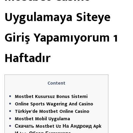
Uygulamaya Siteye
Giriş Yapamıyorum 1
Haftadır
Content
Mostbet Kusursuz Bonus Sistemi
Online Sports Wagering And Casino
Türkiye’de Mostbet Online Casino
Mostbet Mobil Uygulama
Скачать Mostbet Uz На Андроид Apk