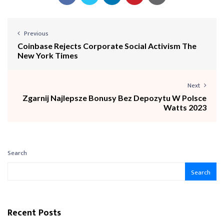
Previous
Coinbase Rejects Corporate Social Activism The
New York Times
Next
Zgarnij Najlepsze Bonusy Bez Depozytu W Polsce
Watts 2023
Search
Search
Recent Posts