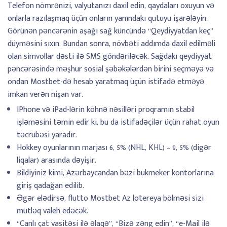
Telefon nömrənizi, valyutanızı daxil edin, qaydaları oxuyun və
onlarla razılaşmaq üçün onların yanındakı qutuyu işarələyin.
Görünən pəncərənin aşağı sağ küncündə “Qeydiyyatdan keç”
düyməsini sıxın. Bundan sonra, növbəti addımda daxil edilməli
olan simvollar dəsti ilə SMS göndəriləcək. Sağdakı qeydiyyat
pəncərəsində məşhur sosial şəbəkələrdən birini seçməyə və
ondan Mostbet-də hesab yaratmaq üçün istifadə etməyə
imkan verən nişan var.
IPhone və iPad-lərin köhnə nəsilləri proqramın stabil
işləməsini təmin edir ki, bu da istifadəçilər üçün rahat oyun
təcrübəsi yaradır.
Hokkey oyunlarının marjası 6, 5% (NHL, KHL) – 9, 5% (digər
liqalar) arasında dəyişir.
Bildiyiniz kimi, Azərbaycandan bəzi bukmeker kontorlarına
giriş qadağan edilib.
Əgər elədirsə, flutto Mostbet Az lotereya bölməsi sizi
mütləq valeh edəcək.
“Canlı çat vasitəsi ilə əlaqə”, “Bizə zəng edin”, “e-Mail ilə