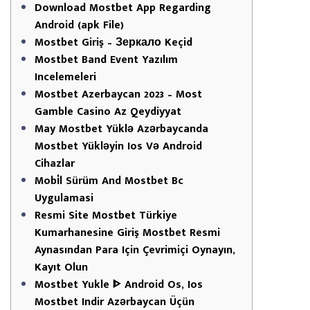
Download Mostbet App Regarding
Android (apk File)
Mostbet Giriş – Зеркало Keçid
Mostbet Band Event Yazılım
Incelemeleri
Mostbet Azerbaycan 2023 – Most
Gamble Casino Az Qeydiyyat
May Mostbet Yüklə Azərbaycanda
Mostbet Yükləyin Ios Və Android
Cihazlar
Mobi̇l Sürüm And Mostbet Bc
Uygulamasi
Resmi Site Mostbet Türkiye
Kumarhanesine Giriş Mostbet Resmi
Aynasından Para Için Çevrimiçi Oynayın,
Kayıt Olun
Mostbet Yukle ᐈ Android Os, Ios
Mostbet Indir Azərbaycan Üçün