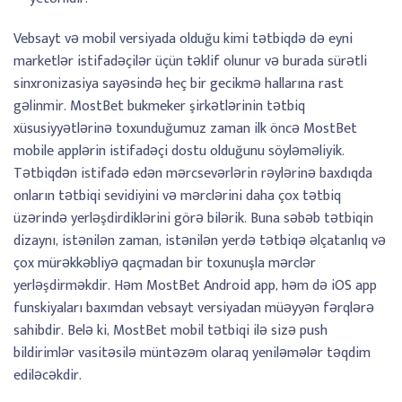
Vebsayt və mobil versiyada olduğu kimi tətbiqdə də eyni
marketlər istifadəçilər üçün təklif olunur və burada sürətli
sinxronizasiya sayəsində heç bir gecikmə hallarına rast
gəlinmir. MostBet bukmeker şirkətlərinin tətbiq
xüsusiyyətlərinə toxunduğumuz zaman ilk öncə MostBet
mobile applərin istifadəçi dostu olduğunu söyləməliyik.
Tətbiqdən istifadə edən mərcsevərlərin rəylərinə baxdıqda
onların tətbiqi sevidiyini və mərclərini daha çox tətbiq
üzərində yerləşdirdiklərini görə bilərik. Buna səbəb tətbiqin
dizaynı, istənilən zaman, istənilən yerdə tətbiqə əlçatanlıq və
çox mürəkkəbliyə qaçmadan bir toxunuşla mərclər
yerləşdirməkdir. Həm MostBet Android app, həm də iOS app
funskiyaları baxımdan vebsayt versiyadan müəyyən fərqlərə
sahibdir. Belə ki, MostBet mobil tətbiqi ilə sizə push
bildirimlər vasitəsilə müntəzəm olaraq yeniləmələr təqdim
ediləcəkdir.