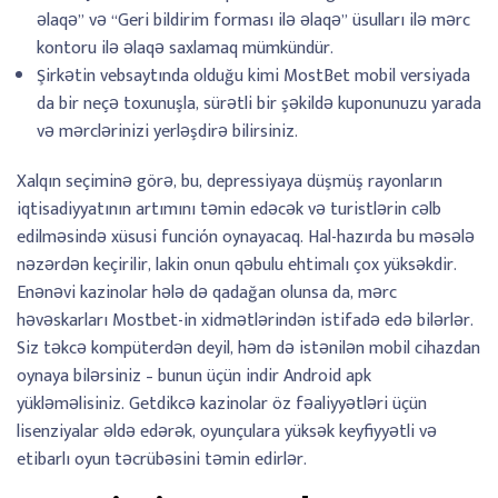
əlaqə” və “Geri bildirim forması ilə əlaqə” üsulları ilə mərc
kontoru ilə əlaqə saxlamaq mümkündür.
Şirkətin vebsaytında olduğu kimi MostBet mobil versiyada
da bir neçə toxunuşla, sürətli bir şəkildə kuponunuzu yarada
və mərclərinizi yerləşdirə bilirsiniz.
Xalqın seçiminə görə, bu, depressiyaya düşmüş rayonların
iqtisadiyyatının artımını təmin edəcək və turistlərin cəlb
edilməsində xüsusi función oynayacaq. Hal-hazırda bu məsələ
nəzərdən keçirilir, lakin onun qəbulu ehtimalı çox yüksəkdir.
Enənəvi kazinolar hələ də qadağan olunsa da, mərc
həvəskarları Mostbet-in xidmətlərindən istifadə edə bilərlər.
Siz təkcə kompüterdən deyil, həm də istənilən mobil cihazdan
oynaya bilərsiniz – bunun üçün indir Android apk
yükləməlisiniz. Getdikcə kazinolar öz fəaliyyətləri üçün
lisenziyalar əldə edərək, oyunçulara yüksək keyfiyyətli və
etibarlı oyun təcrübəsini təmin edirlər.