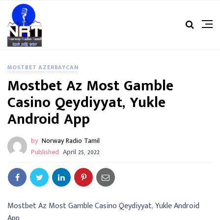
MOSTBET AZERBAYCAN
Mostbet Az Most Gamble
Casino Qeydiyyat, Yukle
Android App
by
Norway Radio Tamil
Published
April 25, 2022
Mostbet Az Most Gamble Casino Qeydiyyat, Yukle Android
App