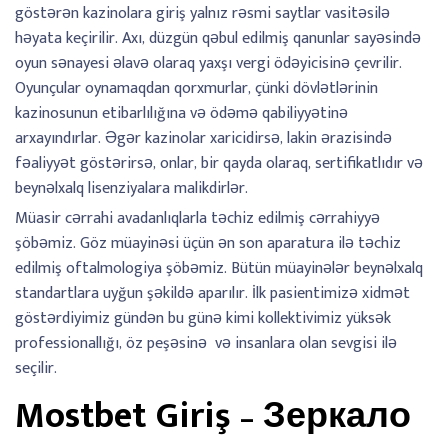
göstərən kazinolara giriş yalnız rəsmi saytlar vasitəsilə
həyata keçirilir. Axı, düzgün qəbul edilmiş qanunlar sayəsində
oyun sənayesi əlavə olaraq yaxşı vergi ödəyicisinə çevrilir.
Oyunçular oynamaqdan qorxmurlar, çünki dövlətlərinin
kazinosunun etibarlılığına və ödəmə qabiliyyətinə
arxayındırlar. Əgər kazinolar xaricidirsə, lakin ərazisində
fəaliyyət göstərirsə, onlar, bir qayda olaraq, sertifikatlıdır və
beynəlxalq lisenziyalara malikdirlər.
Müasir cərrahi avadanlıqlarla təchiz edilmiş cərrahiyyə
şöbəmiz. Göz müayinəsi üçün ən son aparatura ilə təchiz
edilmiş oftalmologiya şöbəmiz. Bütün müayinələr beynəlxalq
standartlara uyğun şəkildə aparılır. İlk pasientimizə xidmət
göstərdiyimiz gündən bu günə kimi kollektivimiz yüksək
professionallığı, öz peşəsinə və insanlara olan sevgisi ilə
seçilir.
Mostbet Giriş – Зеркало