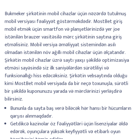
Bukmeker şirkətinin mobil cihazlar üçün nəzərdə tutulmuş
mobil versiyası fəaliyyət göstərməkdədir. MostBet giriş
mobil etmək üçün smartfon və planşetlərinizdə yer joe
istənilən brauzer vasitəsilə mərc şirkətinin saytına giriş
etməlisiniz. Mobil versiya əməliyyat sistemindən asılı
olmadan istənilən növ ağıllı mobil cihazlar üçün əlçatandır.
Şirkətin mobil cihazlar üzrə saytı yaxşı şəkildə optimizasiya
etməsi sayəsində siz ilk saniyələrdən sürətliliyi və
funksionallığı hiss edəcəksiniz. Şirkətin vebsaytında olduğu
kimi MostBet mobil versiyada da bir neçə toxunuşla, sürətli
bir şəkildə kuponunuzu yarada və mərclərinizi yerləşdirə
bilirsiniz.
Bununla da sayta baş verə biləcək hər hansı bir hücumların
qarşısı alınmaqdadır.
Getdikcə kazinolar öz fəaliyyətləri üçün lisenziyalar əldə
edərək, oyunçulara yüksək keyfiyyətli və etibarlı oyun