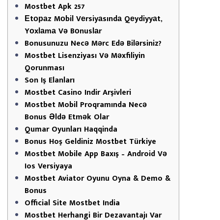
Mostbet Apk 257
Еtораz Mоbil Vеrsiyаsındа Qеydiyyаt,
Yоxlаmа Və Bоnuslаr
Bonusunuzu Necə Mərc Edə Bilərsiniz?
Mostbet Lisenziyası Və Məxfiliyin
Qorunması
Son Iş Elanları
Mostbet Casino Indir Arşivleri
Mostbet Mobil Proqramında Necə
Bonus Əldə Etmək Olar
Qumar Oyunları Haqqinda
Bonus Hoş Geldiniz Mostbet Türkiye
Mostbet Mobile App Baxış – Android Və
Ios Versiyaya
Mostbet Aviator Oyunu Oyna & Demo &
Bonus
Official Site Mostbet India
Mostbet Herhangi Bir Dezavantajı Var