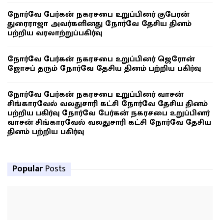
நோர்வே பேர்கன் நகரசபை உறுப்பினர் குபேரன்
துரைராஜா அவர்களினது நோர்வே தேசிய தினம்
பற்றிய வரலாற்றுப்பகிர்வு
நோர்வே பேர்கன் நகரசபை உறுப்பினர் ஜெரோன்
ஜோசப் தரும் நோர்வே தேசிய தினம் பற்றிய பகிர்வு
நோர்வே பேர்கன் நகரசபை உறுப்பினர் வாசன்
சிங்காரவேல் வலதுசாரி கட்சி நோர்வே தேசிய தினம்
பற்றிய பகிர்வு நோர்வே பேர்கன் நகரசபை உறுப்பினர்
வாசன் சிங்காரவேல் வலதுசாரி கட்சி நோர்வே தேசிய
தினம் பற்றிய பகிர்வு
Popular
Posts