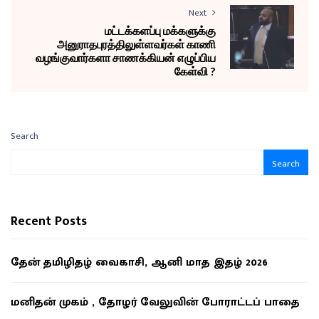
Next
மட்டக்களப்பு மக்களுக்கு
அனுராதபுரத்திலுள்ளவர்கள் காணி
வழங்குவார்களா சாணக்கியன் எழுப்பிய
கேள்வி ?
Search
Search
Recent Posts
தேன் தமிழிதழ் வைகாசி, ஆனி மாத இதழ் 2026
மனிதன் முகம் , தோழர் வேலுவின் போராட்டப் பாதை