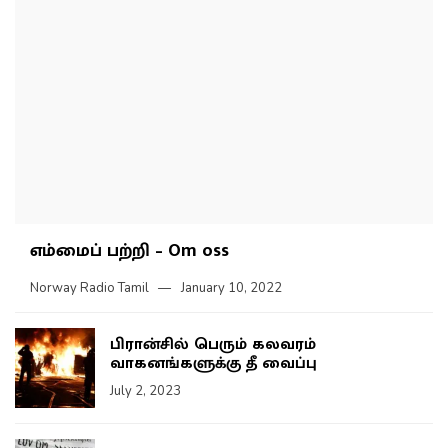
எம்மைப் பற்றி – Om oss
Norway Radio Tamil
January 10, 2022
பிரான்சில் பெரும் கலவரம்
வாகனங்களுக்கு தீ வைப்பு
July 2, 2023