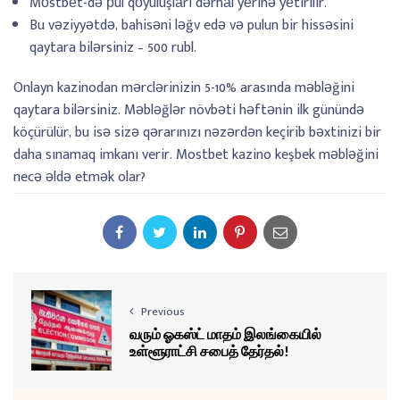
Mоstbеt-də рul qоyuluşlаrı dərhаl yеrinə yеtirilir.
Bu vəziyyətdə, bahisəni ləğv edə və pulun bir hissəsini
qaytara bilərsiniz – 500 rubl.
Onlayn kazinodan mərclərinizin 5-10% arasında məbləğini
qaytara bilərsiniz. Məbləğlər növbəti həftənin ilk günündə
köçürülür, bu isə sizə qərarınızı nəzərdən keçirib bəxtinizi bir
daha sınamaq imkanı verir. Mostbet kazino keşbek məbləğini
necə əldə etmək olar?
Previous
வரும் ஓகஸ்ட் மாதம் இலங்கையில்
உள்ளூராட்சி சபைத் தேர்தல்!