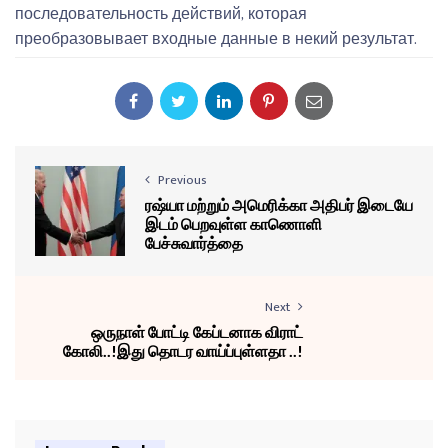
последовательность действий, которая
преобразовывает входные данные в некий результат.
Previous
ரஷ்யா மற்றும் அமெரிக்கா அதிபர் இடையே
இடம் பெறவுள்ள காணொளி
பேச்சுவார்த்தை
Next
ஒருநாள் போட்டி கேப்டனாக விராட்
கோலி..!இது தொடர வாய்ப்புள்ளதா ..!