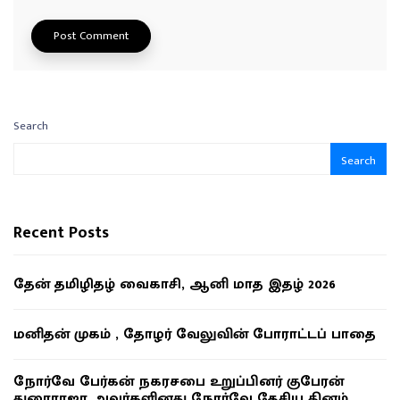
Search
Search
Recent Posts
தேன் தமிழிதழ் வைகாசி, ஆனி மாத இதழ் 2026
மனிதன் முகம் , தோழர் வேலுவின் போராட்டப் பாதை
நோர்வே பேர்கன் நகரசபை உறுப்பினர் குபேரன்
துரைராஜா அவர்களினது நோர்வே தேசிய தினம்