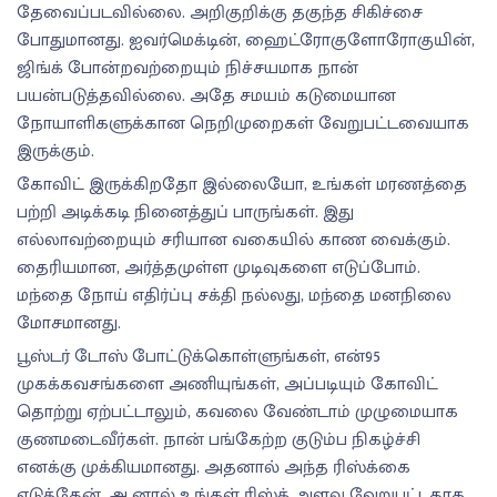
தேவைப்படவில்லை. அறிகுறிக்கு தகுந்த சிகிச்சை
போதுமானது. ஐவர்மெக்டின், ஹைட்ரோகுளோரோகுயின்,
ஜிங்க் போன்றவற்றையும் நிச்சயமாக நான்
பயன்படுத்தவில்லை. அதே சமயம் கடுமையான
நோயாளிகளுக்கான நெறிமுறைகள் வேறுபட்டவையாக
இருக்கும்.
கோவிட் இருக்கிறதோ இல்லையோ, உங்கள் மரணத்தை
பற்றி அடிக்கடி நினைத்துப் பாருங்கள். இது
எல்லாவற்றையும் சரியான வகையில் காண வைக்கும்.
தைரியமான, அர்த்தமுள்ள முடிவுகளை எடுப்போம்.
மந்தை நோய் எதிர்ப்பு சக்தி நல்லது, மந்தை மனநிலை
மோசமானது.
பூஸ்டர் டோஸ் போட்டுக்கொள்ளுங்கள், என்95
முகக்கவசங்களை அணியுங்கள், அப்படியும் கோவிட்
தொற்று ஏற்பட்டாலும், கவலை வேண்டாம் முழுமையாக
குணமடைவீர்கள். நான் பங்கேற்ற குடும்ப நிகழ்ச்சி
எனக்கு முக்கியமானது. அதனால் அந்த ரிஸ்க்கை
எடுத்தேன். ஆனால் உங்கள் ரிஸ்க் அளவு வேறுபட்டதாக